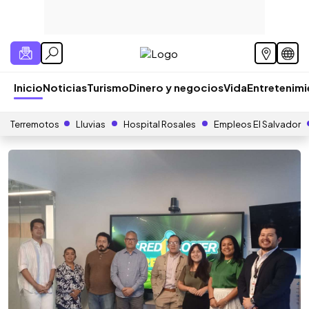
Inicio
Noticias
Turismo
Dinero y negocios
Vida
Entretenim
Terremotos
Lluvias
Hospital Rosales
Empleos El Salvador