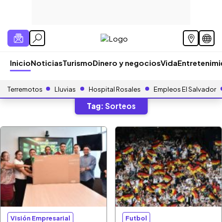
Inicio
Noticias
Turismo
Dinero y negocios
Vida
Entretenim
Terremotos
Lluvias
Hospital Rosales
Empleos El Salvador
Tag:
Sorteos
Visión Empresarial
Futbol