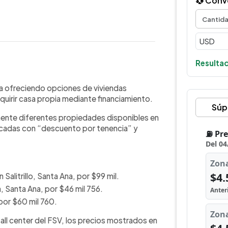
💱 Conv
Resultad
WhatsApp
Copiar link
) mantiene disponibles casas y
núa ofreciendo opciones de viviendas
es zonas del país, esta vez con
uirir casa propia mediante financiamiento.
Súp
a y construcción. Entre las
almente diferentes propiedades disponibles en
bles en San Sebastián Salitrillo,
icadas con “descuento por tenencia” y
 El FSV aclaró que los precios
 y que el monto específico solo
rales en San Salvador. La institución
os, con tasas del 2% para viviendas
bles con precios superiores, sujeto a
 Salitrillo, Santa Ana, por $99 mil.
icios.
 Santa Ana, por $46 mil 756.
por $60 mil 760.
all center del FSV, los precios mostrados en