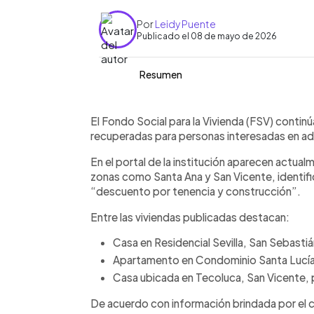
Por
Leidy Puente
Publicado el 08 de mayo de 2026
Resumen
Resumen del artículo:
0:00
Facebook
Twitter
►
El Fondo Social para la Vivienda (FSV
Escuchar artículo
El Fondo Social para la Vivienda (FSV) conti
apartamentos recuperados en diferent
recuperadas para personas interesadas en adq
promociones de descuento por tenenci
En el portal de la institución aparecen actu
propiedades publicadas destacan inmue
zonas como Santa Ana y San Vicente, identif
Santa Ana y Tecoluca, en San Vicente.
“descuento por tenencia y construcción”.
publicados no incluyen los descuentos
puede consultarse en sus oficinas cent
Entre las viviendas publicadas destacan:
ofrece financiamiento de hasta 30 añ
de hasta $25,000 y del 6% para inmue
Casa en Residencial Sevilla, San Sebastián
capacidad de pago y requisitos credit
Apartamento en Condominio Santa Lucía,
Casa ubicada en Tecoluca, San Vicente, 
De acuerdo con información brindada por el c