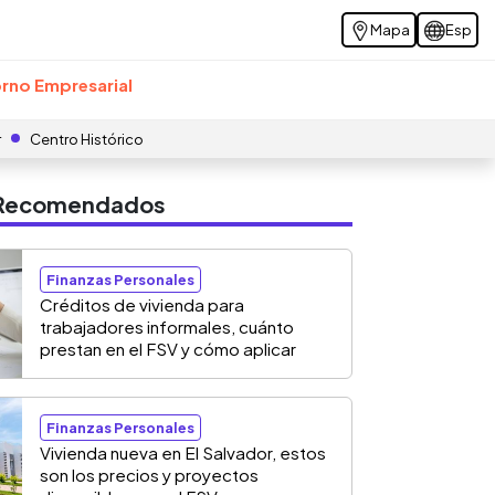
Mapa
Esp
rno Empresarial
r
Centro Histórico
s Recomendados
Finanzas Personales
Créditos de vivienda para
trabajadores informales, cuánto
prestan en el FSV y cómo aplicar
Finanzas Personales
Vivienda nueva en El Salvador, estos
son los precios y proyectos