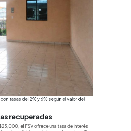
monedas
únicamen
represen
contract
cálculos
condicio
consulte
 con tasas del 2% y 6% según el valor del
das recuperadas
$25,000, el FSV ofrece una tasa de interés