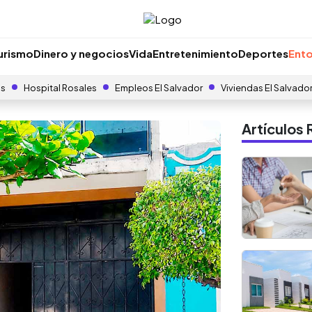
urismo
Dinero y negocios
Vida
Entretenimiento
Deportes
Ento
as
Hospital Rosales
Empleos El Salvador
Viviendas El Salvado
Artículo