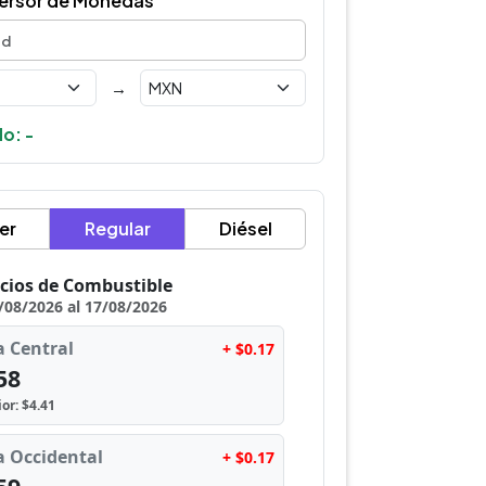
ersor de Monedas
→
o: -
er
Regular
Diésel