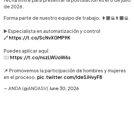
de 2026.
Forma parte de nuestro equipo de trabajo. 👩🏽‍💻👨🏾‍💻
▶️ Especialista en automatización y control
🔗
https://t.co/ScNvXGMP9K
Puedes aplicar aquí:
👉🏽
https://t.co/nszLWUoW6s
📌 Promovemos la participación de hombres y mujeres
en el proceso.
pic.twitter.com/ldeSJHvyF8
— ANDA (@ANDASV)
June 30, 2026