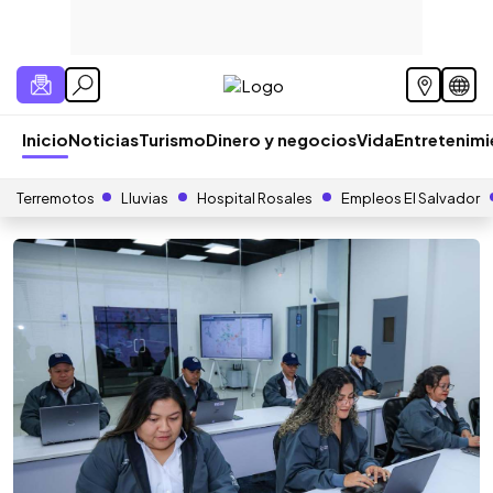
Inicio
Noticias
Turismo
Dinero y negocios
Vida
Entretenim
Terremotos
Lluvias
Hospital Rosales
Empleos El Salvador