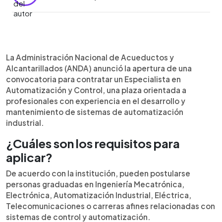
Resumen del artículo:
0:00
►
La Administración Nacional de Acueductos y
Escuchar artículo
La Administración Nacional de Acueductos y
Alcantarillados (ANDA) abrió una convocatoria
Alcantarillados (ANDA) anunció la apertura de una
para contratar un Especialista en Automatización y
convocatoria para contratar un Especialista en
Control. La plaza está dirigida a profesionales
Automatización y Control, una plaza orientada a
graduados en ingenierías como Mecatrónica,
profesionales con experiencia en el desarrollo y
Electrónica, Automatización Industrial, Eléctrica o
mantenimiento de sistemas de automatización
Telecomunicaciones, con entre tres y cinco años
industrial.
de experiencia y conocimientos en sistemas
SCADA. La persona seleccionada coordinará
¿Cuáles son los requisitos para
actividades de mantenimiento, implementación y
aplicar?
mejora de los sistemas de automatización junto a
las áreas de Operaciones y Saneamiento. Los
De acuerdo con la institución, pueden postularse
interesados pueden postularse en
personas graduadas en Ingeniería Mecatrónica,
https://aspirantes.anda.gob.sv/. La fecha límite
Electrónica, Automatización Industrial, Eléctrica,
para aplicar es el 8 de julio de 2026.
Telecomunicaciones o carreras afines relacionadas con
sistemas de control y automatización.