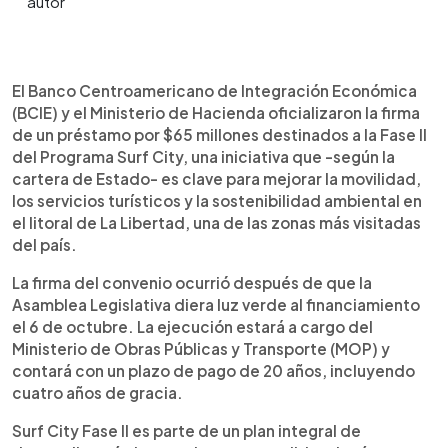
Resumen del artículo:
0:00
►
El BCIE y el Ministerio de Hacienda firmaron un
Escuchar artículo
El Banco Centroamericano de Integración Económica
préstamo por $65 millones para la Fase II de Surf
(BCIE) y el Ministerio de Hacienda oficializaron la firma
City, proyecto que busca fortalecer el turismo y la
de un préstamo por $65 millones destinados a la Fase II
sostenibilidad en La Libertad. Las obras incluirán
del Programa Surf City, una iniciativa que -según la
la ampliación de la carretera del Litoral, un nuevo
cartera de Estado- es clave para mejorar la movilidad,
puente sobre el río Huiza y dos plantas de
los servicios turísticos y la sostenibilidad ambiental en
tratamiento de aguas residuales. Más de 69,000
el litoral de La Libertad, una de las zonas más visitadas
personas serán beneficiadas directamente,
del país.
generando empleos y mejorando servicios
locales. Con este acuerdo, la inversión total
La firma del convenio ocurrió después de que la
supera los $135 millones, consolidando a Surf City
Asamblea Legislativa diera luz verde al financiamiento
como motor del desarrollo económico y
el 6 de octubre. La ejecución estará a cargo del
ambiental del litoral salvadoreño.
Ministerio de Obras Públicas y Transporte (MOP) y
contará con un plazo de pago de 20 años, incluyendo
cuatro años de gracia.
Surf City Fase II es parte de un plan integral de