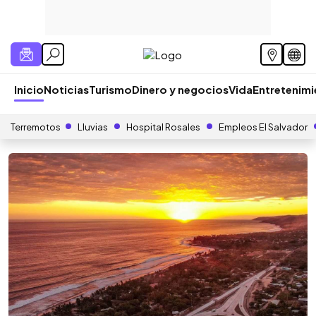
Inicio
Noticias
Turismo
Dinero y negocios
Vida
Entretenim
Terremotos
Lluvias
Hospital Rosales
Empleos El Salvador