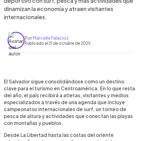
deportivo con surf, pesca y más actividades que
dinamizan la economía y atraen visitantes
internacionales.
Por
Marcella Palacios
Publicado el 21 de octubre de 2025
Resumen del artículo:
0:00
►
El Salvador cerrará el año con una agenda activa
Escuchar artículo
El Salvador sigue consolidándose como un destino
de turismo deportivo. En noviembre se realizarán
clave para el turismo en Centroamérica. En lo que resta
tres torneos internacionales de surf: la final de
del año, el país recibirá a atletas, visitantes y medios
longboard de la World Surf League (5 al 9) y el
especializados a través de una agenda que incluye
torneo de Stand Paddle (10 al 15), ambos en El
campeonatos internacionales de surf, un torneo de
Sunzal; además de la final del ALAS Global Tour (17
pesca de altura y actividades que conectan las playas
al 22) en Punta Mango. También se desarrollará el
con montañas y pueblos.
Torneo Internacional de Pesca del Marlín. Estas
actividades, impulsadas por el Ministerio de
Desde La Libertad hasta las costas del oriente
Turismo, promueven la diversificación del destino