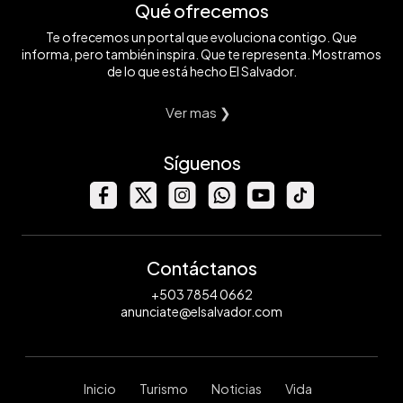
Qué ofrecemos
Te ofrecemos un portal que evoluciona contigo. Que
informa, pero también inspira. Que te representa. Mostramos
de lo que está hecho El Salvador.
Ver mas ❯
Síguenos
Contáctanos
+503 7854 0662
anunciate@elsalvador.com
Inicio
Turismo
Noticias
Vida