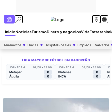
Inicio
Noticias
Turismo
Dinero y negocios
Vida
Entretenim
Terremotos
Lluvias
Hospital Rosales
Empleos El Salvador