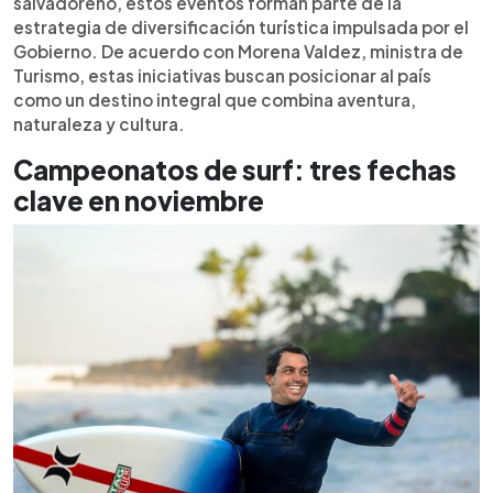
salvadoreño, estos eventos forman parte de la
y contribuyen al crecimiento sostenido de
estrategia de diversificación turística impulsada por el
visitantes internacionales en el país.
Gobierno. De acuerdo con Morena Valdez, ministra de
Turismo, estas iniciativas buscan posicionar al país
como un destino integral que combina aventura,
naturaleza y cultura.
Campeonatos de surf: tres fechas
clave en noviembre