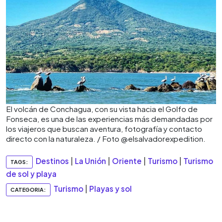
El volcán de Conchagua, con su vista hacia el Golfo de
Fonseca, es una de las experiencias más demandadas por
los viajeros que buscan aventura, fotografía y contacto
directo con la naturaleza. / Foto @elsalvadorexpedition.
Destinos
|
La Unión
|
Oriente
|
Turismo
|
Turismo
TAGS:
de sol y playa
Turismo
|
Playas y sol
CATEGORIA: