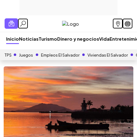
Inicio
Noticias
Turismo
Dinero y negocios
Vida
Entretenim
TPS
Juegos
Empleos El Salvador
Viviendas El Salvador