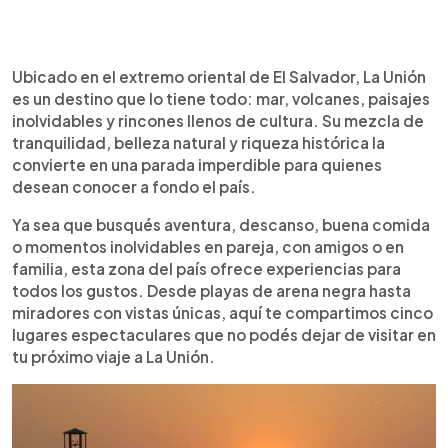
Resumen del artículo:
0:00
►
La Unión, en el oriente de El Salvador, combina
Escuchar artículo
Ubicado en el extremo oriental de El Salvador, La Unión
mar, volcanes y cultura en un solo destino. Desde
es un destino que lo tiene todo: mar, volcanes, paisajes
el imponente Golfo de Fonseca y el volcán de
inolvidables y rincones llenos de cultura. Su mezcla de
Conchagua hasta playas como Maculís, Las Tunas
tranquilidad, belleza natural y riqueza histórica la
o Torola, ofrece paisajes únicos y experiencias
convierte en una parada imperdible para quienes
para todos los gustos. Podés recorrer islas,
desean conocer a fondo el país.
disfrutar de amaneceres inolvidables o relajarte
frente al mar. Su tranquilidad, belleza natural y
Ya sea que busqués aventura, descanso, buena comida
riqueza histórica la convierten en una joya que
o momentos inolvidables en pareja, con amigos o en
invita a explorar y reconectarte con lo mejor del
familia, esta zona del país ofrece experiencias para
país. Visitá La Unión y descubrí por qué este rincón
todos los gustos. Desde playas de arena negra hasta
es un tesoro salvadoreño imperdible.
miradores con vistas únicas, aquí te compartimos cinco
lugares espectaculares que no podés dejar de visitar en
tu próximo viaje a La Unión.