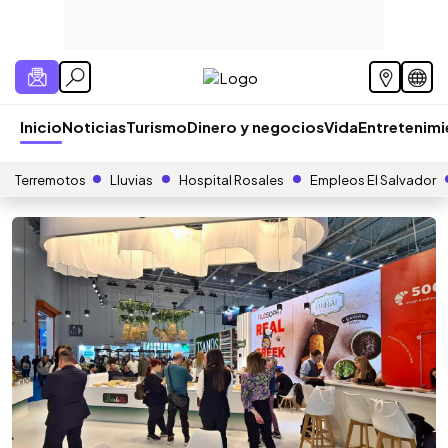
Inicio
Noticias
Turismo
Dinero y negocios
Vida
Entretenim
Terremotos
Lluvias
Hospital Rosales
Empleos El Salvador