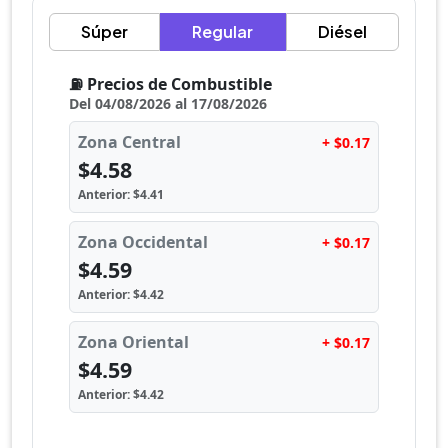
Súper
Regular
Diésel