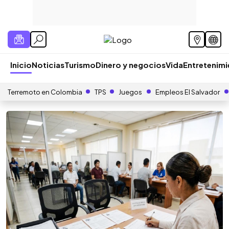
Inicio
Noticias
Turismo
Dinero y negocios
Vida
Entretenim
Terremoto en Colombia
TPS
Juegos
Empleos El Salvador