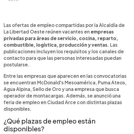
Resumen del artículo:
0:00
►
Quienes buscan una oportunidad laboral
Escuchar artículo
Las ofertas de empleo compartidas por la Alcaldía de
encontrarán nuevas vacantes difundidas por la
La Libertad Oeste reúnen vacantes en
empresas
Alcaldía de La Libertad Oeste en empresas
privadas para áreas de servicio, cocina, reparto,
privadas de distintos sectores. Las convocatorias
combustible, logística, producción y ventas
. Las
incluyen plazas en McDonald's Mesoamérica,
publicaciones incluyen los requisitos y los canales de
Puma Ateos, Agua Alpina, Sello de Oro y para
contacto para que las personas interesadas puedan
operador de montacargas, además de una feria
postularse.
de empleo en Ciudad Arce. Las ofertas abarcan
áreas de servicio, cocina, reparto, combustible,
Entre las empresas que aparecen en las convocatorias
logística, producción, ventas y recursos humanos.
se encuentran McDonald's Mesoamérica, Puma Ateos,
Cada publicación detalla los requisitos, beneficios
Agua Alpina, Sello de Oro y una empresa que busca
y canales para enviar el currículum, ya sea por
operador de montacargas. Además, se anunció una
correo electrónico, WhatsApp o mediante un sitio
feria de empleo en Ciudad Arce con distintas plazas
web habilitado para recibir las postulaciones.
disponibles.
¿Qué plazas de empleo están
disponibles?