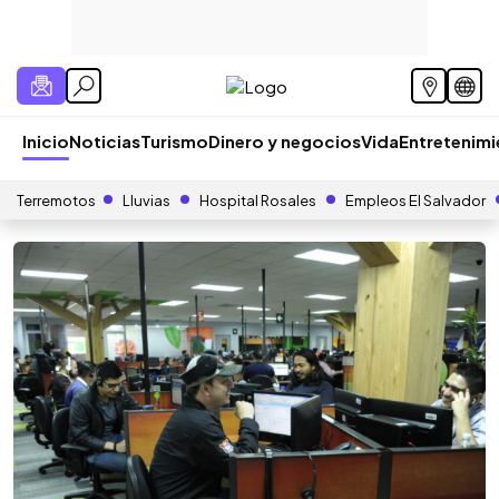
Inicio
Noticias
Turismo
Dinero y negocios
Vida
Entretenim
Terremotos
Lluvias
Hospital Rosales
Empleos El Salvador