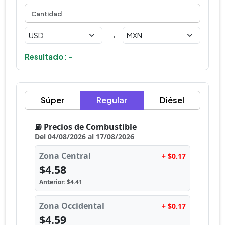
→
Resultado: -
Súper
Regular
Diésel