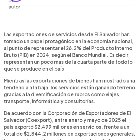
Resumen del artículo:
0:00
►
Las exportaciones de servicios de El Salvador
Escuchar artículo
Las exportaciones de servicios desde El Salvador han
alcanzaron $2,499 millones entre enero y mayo de
tomado un papel protagónico en la economía nacional,
2025, según Coexport, mostrando un crecimiento
al punto de representar el 26.2% del Producto Interno
sostenido frente a la caída de las exportaciones
Bruto (PIB) en 2024, según el Banco Mundial. Es decir,
de bienes, que totalizaron $4,060 millones hasta
representan un poco más de la cuarta parte de todo lo
julio. Este segmento representó el 26,2 % del PIB
que se produce en el país.
en 2024, de acuerdo con el Banco Mundial,
destacando rubros como viajes, transporte,
Mientras las exportaciones de bienes han mostrado una
telecomunicaciones e informática. A nivel
tendencia a la baja, los servicios están ganando terreno
regional, El Salvador ocupa el tercer lugar en
gracias a la diversificación de rubros como viajes,
exportación de servicios, según Sieca. Este
transporte, informática y consultorías.
impulso en servicios no tradicionales genera
oportunidades para empresas creativas,
De acuerdo con la Corporación de Exportadores de El
tecnológicas y emprendedores, consolidando un
Salvador (Coexport), entre enero y mayo de 2025 el
motor clave de la economía nacional.
país exportó $2,499 millones en servicios, frente a un
total de $2,844.2 millones en exportaciones generales.