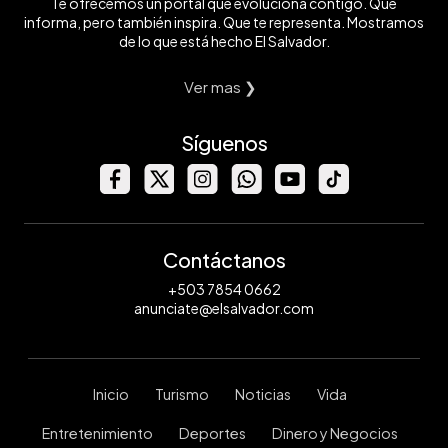
Te ofrecemos un portal que evoluciona contigo. Que
informa, pero también inspira. Que te representa. Mostramos
de lo que está hecho El Salvador.
Ver mas ❯
Síguenos
Contáctanos
+503 7854 0662
anunciate@elsalvador.com
Inicio
Turismo
Noticias
Vida
Entretenimiento
Deportes
Dinero y Negocios