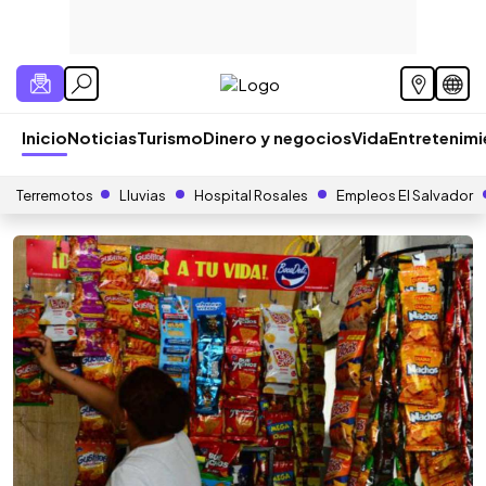
Inicio
Noticias
Turismo
Dinero y negocios
Vida
Entretenim
Terremotos
Lluvias
Hospital Rosales
Empleos El Salvador