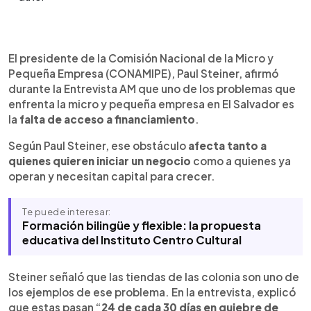
Resumen del artículo:
0:00
►
Las tiendas y microempresas enfrentan
Escuchar artículo
El presidente de la Comisión Nacional de la Micro y
dificultades para acceder a financiamiento, según
Pequeña Empresa (CONAMIPE), Paul Steiner, afirmó
explicó Paul Steiner, presidente de CONAMIPE,
durante la Entrevista AM que uno de los problemas que
durante la Entrevista AM. El funcionario señaló que
enfrenta la micro y pequeña empresa en El Salvador es
las tiendas de colonia pasan “24 de cada 30 días
la
falta de acceso a financiamiento
.
en quiebre de inventario” por falta de crédito.
También dijo que el Banco de Fomento
Según Paul Steiner, ese obstáculo
afecta tanto a
Agropecuario lanzó una línea de préstamos para
quienes quieren iniciar un negocio
como a quienes ya
tienditas de barrio y que CONAMIPE incorporó la
operan y necesitan capital para crecer.
cobertura de Progamipe para quienes no tienen
garantías. Steiner agregó que la institución brinda
Te puede interesar:
acompañamiento técnico antes del desembolso
Formación bilingüe y flexible: la propuesta
y seguimiento durante el desarrollo del negocio.
educativa del Instituto Centro Cultural
Steiner señaló que las tiendas de las colonia son uno de
los ejemplos de ese problema. En la entrevista, explicó
que estas pasan “
24 de cada 30 días en quiebre de