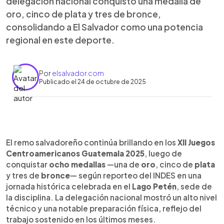
delegación nacional conquistó una medalla de
oro, cinco de plata y tres de bronce,
consolidando a El Salvador como una potencia
regional en este deporte.
Por
elsalvador.com
Publicado el 24 de octubre de 2025
Resumen del artículo:
0:00
►
El remo salvadoreño brilló en los Juegos
Escuchar artículo
El remo salvadoreño continúa brillando en los
XII Juegos
Centroamericanos Guatemala 2025 al conquistar
Centroamericanos Guatemala 2025
, luego de
ocho medallas: una de oro, cinco de plata y dos
conquistar
ocho medallas
—una de
oro
, cinco de
plata
de bronce. Andrea Rivas y Dora Escobar lograron
y tres de
bronce
— según reporteo del INDES en una
el oro en dos sin timonel femenino (2-W) con un
jornada histórica celebrada en el
Lago Petén
, sede de
tiempo de 8:15.32. Karla Calvo, Ariana Townsend,
la disciplina. La delegación nacional mostró un alto nivel
Anne Sirois y Miguel Morán destacaron con
técnico y una notable preparación física, reflejo del
múltiples preseas en distintas modalidades.
trabajo sostenido en los últimos meses.