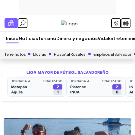
Inicio
Noticias
Turismo
Dinero y negocios
Vida
Entretenim
Terremotos
Lluvias
Hospital Rosales
Empleos El Salvador