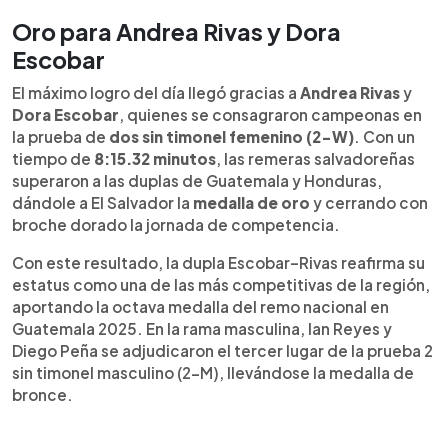
Además, El Salvador aseguró ocho botes para los
Juegos Centroamericanos y del Caribe 2026.
Oro para Andrea Rivas y Dora
Esta brillante actuación consolida al país como
Escobar
una de las principales potencias del remo
regional.
El máximo logro del día llegó gracias a
Andrea Rivas
y
Dora Escobar
, quienes se consagraron campeonas en
la prueba de
dos sin timonel femenino (2-W)
. Con un
tiempo de
8:15.32 minutos
, las remeras salvadoreñas
superaron a las duplas de Guatemala y Honduras,
dándole a El Salvador la
medalla de oro
y cerrando con
broche dorado la jornada de competencia.
Con este resultado, la dupla Escobar–Rivas reafirma su
estatus como una de las más competitivas de la región,
aportando la octava medalla del remo nacional en
Guatemala 2025. En la rama masculina, Ian Reyes y
Diego Peña se adjudicaron el tercer lugar de la prueba 2
sin timonel masculino (2-M), llevándose la medalla de
bronce.