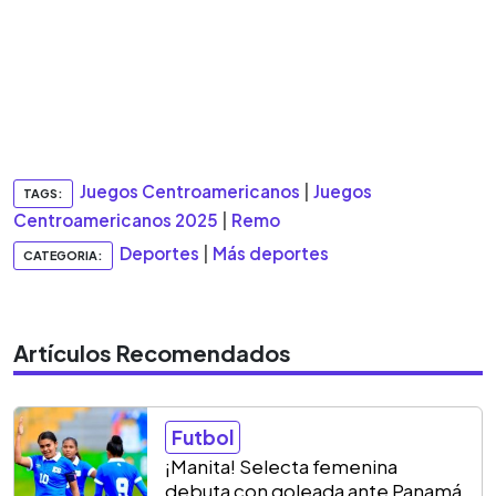
Juegos Centroamericanos
|
Juegos
TAGS:
Centroamericanos 2025
|
Remo
Deportes
|
Más deportes
CATEGORIA:
Artículos Recomendados
Futbol
¡Manita! Selecta femenina
debuta con goleada ante Panamá