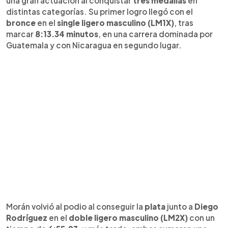
una gran actuación al conquistar
tres medallas
en
distintas categorías. Su primer logro llegó con el
bronce
en el
single ligero masculino (LM1X)
, tras
marcar
8:13.34 minutos
, en una carrera dominada por
Guatemala y con Nicaragua en segundo lugar.
Morán volvió al podio al conseguir la
plata
junto a
Diego
Rodríguez
en el
doble ligero masculino (LM2X)
con un