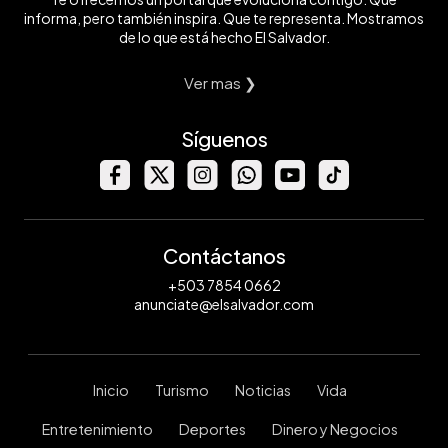
informa, pero también inspira. Que te representa. Mostramos
de lo que está hecho El Salvador.
Ver mas ❯
Síguenos
Contáctanos
+503 7854 0662
anunciate@elsalvador.com
Inicio
Turismo
Noticias
Vida
Entretenimiento
Deportes
Dinero y Negocios