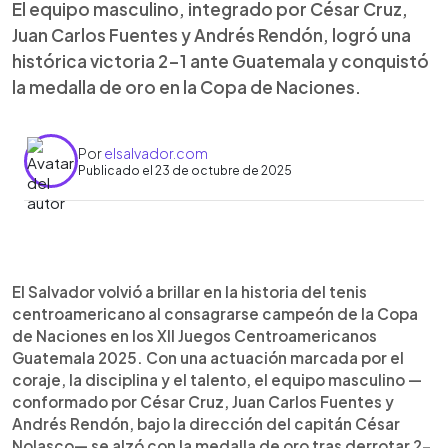
El equipo masculino, integrado por César Cruz,
Juan Carlos Fuentes y Andrés Rendón, logró una
histórica victoria 2-1 ante Guatemala y conquistó
la medalla de oro en la Copa de Naciones.
Por
elsalvador.com
Publicado el 23 de octubre de 2025
Resumen del artículo:
0:00
►
El Salvador conquistó la medalla de oro en la
Escuchar artículo
El Salvador volvió a brillar en la historia del tenis
Copa de Naciones de tenis de los Juegos
centroamericano al consagrarse campeón de la Copa
Centroamericanos Guatemala 2025. El equipo
de Naciones en los XII Juegos Centroamericanos
masculino, integrado por César Cruz, Juan Carlos
Guatemala 2025. Con una actuación marcada por el
Fuentes y Andrés Rendón, venció 2-1 a Guatemala
coraje, la disciplina y el talento, el equipo masculino —
en la final. Tras la derrota inicial de Fuentes ante
conformado por César Cruz, Juan Carlos Fuentes y
Rafael Botrán, Cruz igualó la serie al superar a
Andrés Rendón, bajo la dirección del capitán César
Sebastián Domínguez, y en el decisivo dobles,
Nolasco— se alzó con la medalla de oro tras derrotar 2-