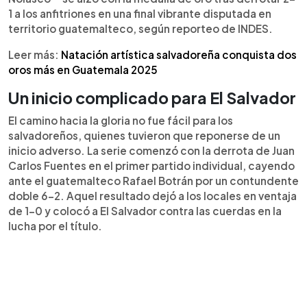
Cruz y Fuentes sellaron el triunfo 6-4 y 6-3. El
1 a los anfitriones en una final vibrante disputada en
capitán César Nolasco destacó el esfuerzo del
territorio guatemalteco, según reporteo de INDES.
equipo, que también sumó medallas en
individuales y dobles, cerrando con broche de oro
Leer más:
Natación artística salvadoreña conquista dos
una actuación histórica para el tenis salvadoreño.
oros más en Guatemala 2025
Un inicio complicado para El Salvador
El camino hacia la gloria no fue fácil para los
salvadoreños, quienes tuvieron que reponerse de un
inicio adverso. La serie comenzó con la derrota de Juan
Carlos Fuentes en el primer partido individual, cayendo
ante el guatemalteco Rafael Botrán por un contundente
doble 6-2. Aquel resultado dejó a los locales en ventaja
de 1-0 y colocó a El Salvador contra las cuerdas en la
lucha por el título.