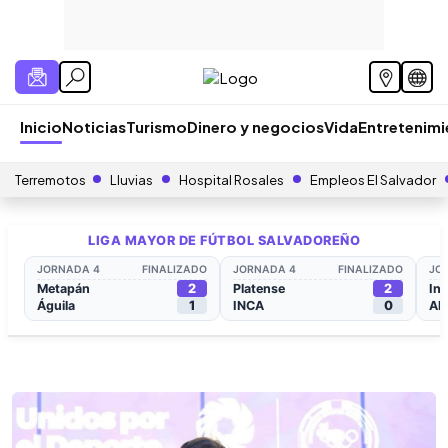
Inicio
Noticias
Turismo
Dinero y negocios
Vida
Entretenim
Terremotos
Lluvias
Hospital Rosales
Empleos El Salvador