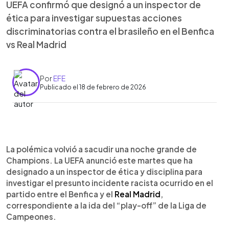
UEFA confirmó que designó a un inspector de
ética para investigar supuestas acciones
discriminatorias contra el brasileño en el Benfica
vs Real Madrid
Por
EFE
Publicado el 18 de febrero de 2026
Resumen del artículo:
0:00
►
La UEFA abrió una investigación por un presunto
Escuchar artículo
La polémica volvió a sacudir una noche grande de
insulto racista contra Vinicius Júnior en el Benfica-
Champions. La UEFA anunció este martes que ha
Real Madrid. Designó a un inspector tras la
designado a un inspector de ética y disciplina para
denuncia contra Gianluca Prestianni por supuestos
investigar el presunto incidente racista ocurrido en el
insultos en la ida del “play-off” de la Liga de
partido entre el Benfica y el
Real Madrid
,
Campeones, que terminó 0-1 en Lisboa. El
correspondiente a la ida del “play-off” de la Liga de
partido se detuvo ocho minutos en el 49 y el
Campeones.
árbitro François Letexier activó el protocolo.