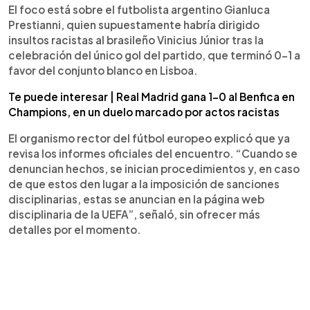
Kylian Mbappé respaldó a Vinicius; Prestianni lo
El foco está sobre el futbolista argentino Gianluca
negó. También se investigan objetos lanzados.
Prestianni, quien supuestamente habría dirigido
José Mourinho fue expulsado en el 84 y no estará
insultos racistas al brasileño Vinicius Júnior tras la
en el Santiago Bernabéu.
celebración del único gol del partido, que terminó 0-1 a
favor del conjunto blanco en Lisboa.
Te puede interesar | Real Madrid gana 1-0 al Benfica en
Champions, en un duelo marcado por actos racistas
El organismo rector del fútbol europeo explicó que ya
revisa los informes oficiales del encuentro. “Cuando se
denuncian hechos, se inician procedimientos y, en caso
de que estos den lugar a la imposición de sanciones
disciplinarias, estas se anuncian en la página web
disciplinaria de la UEFA”, señaló, sin ofrecer más
detalles por el momento.