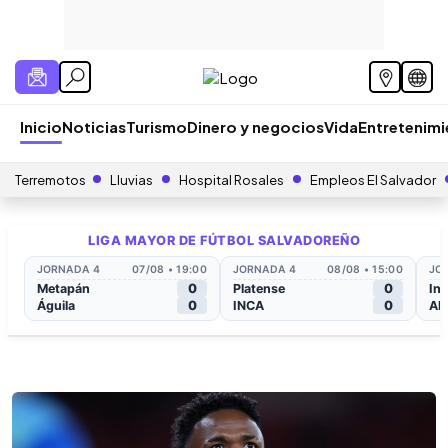
Inicio
Noticias
Turismo
Dinero y negocios
Vida
Entretenim
Terremotos
Lluvias
Hospital Rosales
Empleos El Salvador