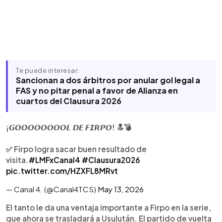
Te puede interesar:
Sancionan a dos árbitros por anular gol legal a
FAS y no pitar penal a favor de Alianza en
cuartos del Clausura 2026
¡𝙂𝙊𝙊𝙊𝙊𝙊𝙊𝙊𝙊𝙇 𝘿𝙀 𝙁𝙄𝙍𝙋𝙊! 🔝💣
✅ Firpo logra sacar buen resultado de
visita.
#LMFxCanal4
#Clausura2026
pic.twitter.com/HZXFL8MRvt
— Canal 4. (@Canal4TCS)
May 13, 2026
El tanto le da una ventaja importante a Firpo en la serie,
que ahora se trasladará a Usulután. El partido de vuelta