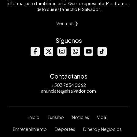
informa, pero también inspira. Que te representa. Mostramos
de lo que está hecho El Salvador.
Ver mas ❯
Síguenos
Contáctanos
+503 7854 0662
anunciate@elsalvador.com
Inicio
Turismo
Noticias
Vida
Entretenimiento
Deportes
Dinero y Negocios