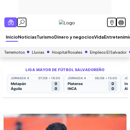
Inicio
Noticias
Turismo
Dinero y negocios
Vida
Entretenim
Terremotos
Lluvias
Hospital Rosales
Empleos El Salvador