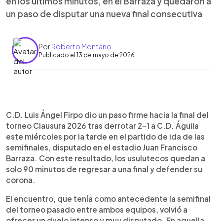
en los últimos minutos, en el Barraza y quedaron a
un paso de disputar una nueva final consecutiva
Por
Roberto Montano
Publicado el 13 de mayo de 2026
Resumen del artículo:
0:00
►
Firpo derrotó 2-1 a Águila en la ida de semifinales
Escuchar artículo
C.D. Luis Ángel Firpo dio un paso firme hacia la final del
del Clausura 2026 y quedó a un paso de la final.
torneo Clausura 2026 tras derrotar 2-1 a C.D. Águila
Cristian Gil abrió el marcador de penal al cierre del
este miércoles por la tarde en el partido de ida de las
primer tiempo, mientras que Federico Andrada
semifinales, disputado en el estadio Juan Francisco
empató también desde los once pasos en el
Barraza. Con este resultado, los usulutecos quedan a
complemento. Cuando parecía que todo
solo 90 minutos de regresar a una final y defender su
terminaba igualado, un autogol de Walter Pineda
corona.
tras un tiro libre le dio la victoria a los pamperos. El
partido fue intenso y disputado desde el inicio. La
El encuentro, que tenía como antecedente la semifinal
serie se definirá este sábado en el estadio Sergio
del torneo pasado entre ambos equipos, volvió a
Torres Rivera, donde Firpo buscará sellar su pase
ofrecer un duelo intenso y muy disputado. En aquella