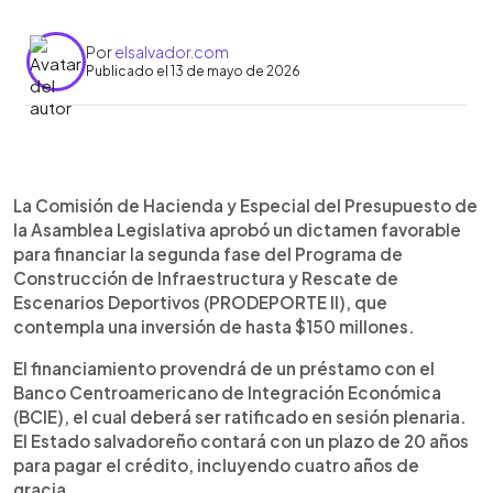
Por
elsalvador.com
Publicado el 13 de mayo de 2026
Resumen del artículo:
0:00
►
La Asamblea Legislativa aprobó un dictamen para
Escuchar artículo
La Comisión de Hacienda y Especial del Presupuesto de
financiar el programa PRODEPORTE II con un
la Asamblea Legislativa aprobó un dictamen favorable
préstamo de hasta $150 millones del BCIE,
para financiar la segunda fase del Programa de
destinado a modernizar infraestructura deportiva
Construcción de Infraestructura y Rescate de
en El Salvador. El proyecto, que aún debe ser
Escenarios Deportivos (PRODEPORTE II), que
ratificado, contempla la intervención de 13
contempla una inversión de hasta $150 millones.
escenarios en distintos departamentos,
incluyendo los estadios Óscar Quiteño y Juan
El financiamiento provendrá de un préstamo con el
Francisco Barraza. Las mejoras abarcan
Banco Centroamericano de Integración Económica
instalación de butacas, techos, iluminación y
(BCIE), el cual deberá ser ratificado en sesión plenaria.
pistas atléticas, además de adecuaciones con
El Estado salvadoreño contará con un plazo de 20 años
estándares internacionales. El programa busca
para pagar el crédito, incluyendo cuatro años de
ofrecer espacios más seguros, inclusivos y
gracia.