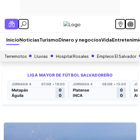
Inicio
Noticias
Turismo
Dinero y negocios
Vida
Entretenim
Terremotos
Lluvias
Hospital Rosales
Empleos El Salvador