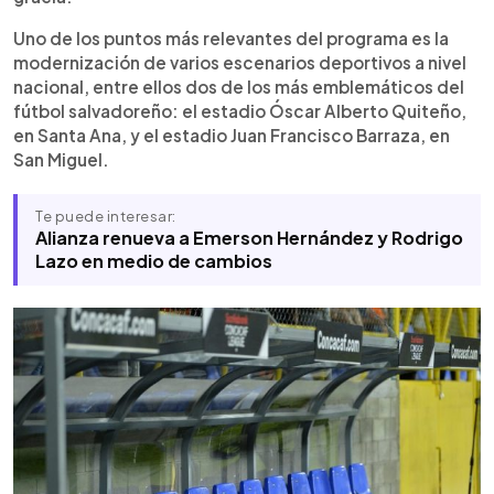
sostenibles, beneficiando a atletas, estudiantes y
comunidades, así como fortalecer el desarrollo
Uno de los puntos más relevantes del programa es la
del deporte a nivel nacional.
modernización de varios escenarios deportivos a nivel
nacional, entre ellos dos de los más emblemáticos del
fútbol salvadoreño: el estadio Óscar Alberto Quiteño,
en Santa Ana, y el estadio Juan Francisco Barraza, en
San Miguel.
Te puede interesar:
Alianza renueva a Emerson Hernández y Rodrigo
Lazo en medio de cambios