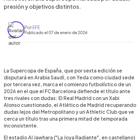
presión y objetivos distintos.
Por
EFE
Publicado el 07 de enero de 2026
Resumen del artículo:
0:00
►
La Supercopa de España abre el calendario
Escuchar artículo
La Supercopa de España, que por sexta edición se
futbolístico de 2026 en Arabia Saudí, con Yeda
disputará en Arabia Saudí, con Yeda como ciudad sede
como sede y el FC Barcelona defendiendo el
por tercera vez, marca el comienzo futbolístico de un
título ante Real Madrid, Atlético de Madrid y
2026 en el que el FC Barcelona defiende el título ante
Athletic Club. El Barça llega como líder de LaLiga
tres rivales con dudas: El Real Madrid con un Xabi
y principal favorito, mientras el Real Madrid
Alonso cuestionado, el Atlético de Madrid recuperando
afronta el torneo bajo la presión sobre Xabi
dudas lejos del Metropolitano y un Athletic Club que ve
Alonso y la posible ausencia de Mbappé. El
cerca un título tras una primera mitad de temporada
Atlético recupera dudas fuera de casa pese a su
inconsistente.
buen rendimiento en el Metropolitano, y el Athletic
ve en la Supercopa una oportunidad de título tras
El estadio Al Jawhara ("La Joya Radiante", en castellano)