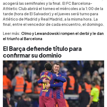
una primera mitad de temporada irregular. El
acogerá las semifinales y la final. El FC Barcelona-
estadio Al Jawhara albergará semifinales y final.
Athletic Club abrirá el torneo el miércoles a la 1:00 de la
tarde (hora de El Salvador) y el jueves será turno para
Atlético de Madrid y Real Madrid, a la misma hora. La
final, entre el vencedor de cada encuentro, el domingo.
Leer más:
Olmo y Lewandowski rompen el derbi y le dan
el triunfo al Barcelona
El Barça defiende título para
confirmar su dominio