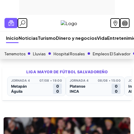
Inicio
Noticias
Turismo
Dinero y negocios
Vida
Entretenim
Terremotos
Lluvias
Hospital Rosales
Empleos El Salvador