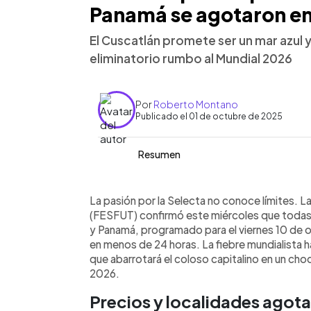
Panamá se agotaron en
El Cuscatlán promete ser un mar azul y
eliminatorio rumbo al Mundial 2026
Por
Roberto Montano
Publicado el 01 de octubre de 2025
Resumen
Resumen del artículo:
0:00
Facebook
Twitter
►
La FESFUT confirmó que las entradas p
Escuchar artículo
La pasión por la Selecta no conoce límites. 
Panamá, el 10 de octubre en el estad
(FESFUT) confirmó este miércoles que todas l
de 24 horas. Con precios entre $14.75 
y Panamá, programado para el viernes 10 de o
mar azul y blanco en un duelo clave ru
en menos de 24 horas. La fiebre mundialista h
sancionó con el cierre parcial del 15% 
que abarrotará el coloso capitalino en un choq
afición promete apoyo total. La feder
2026.
racistas para no recibir más castigos.
Precios y localidades agot
duelo contra Guatemala del 14 de oct