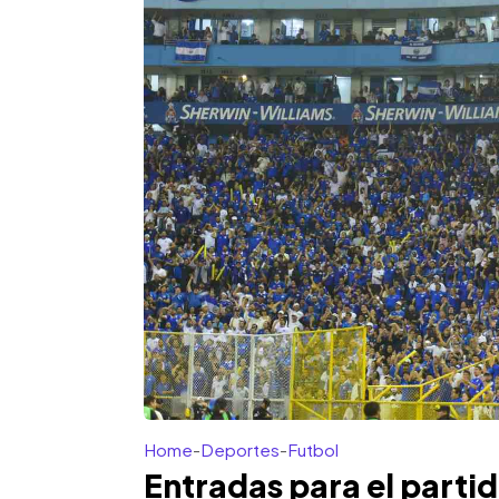
Home
-
Deportes
-
Futbol
Entradas para el partid