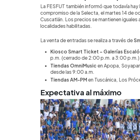
La FESFUT también informó que todavía hay b
compromiso de la Selecta, el martes 14 de oc
Cuscatlán. Los precios se mantienen iguales 
localidades habilitadas.
La venta de entradas se realiza a través de
Sm
Kiosco Smart Ticket – Galerías Escalón
p.m. (cerrado de 2:00 p.m. a 3:00 p.m.)
Tiendas OmniMusic
en Apopa, Soyapang
desde las 9:00 a.m.
Tiendas AM-PM
en Tuscánica, Los Próce
Expectativa al máximo