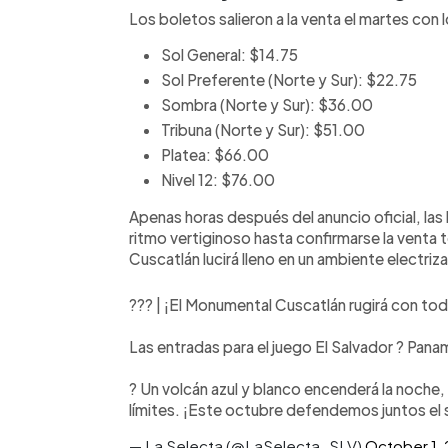
Los boletos salieron a la venta el martes con 
Sol General: $14.75
Sol Preferente (Norte y Sur): $22.75
Sombra (Norte y Sur): $36.00
Tribuna (Norte y Sur): $51.00
Platea: $66.00
Nivel 12: $76.00
Apenas horas después del anuncio oficial, la
ritmo vertiginoso hasta confirmarse la venta 
Cuscatlán lucirá lleno en un ambiente electriz
??? | ¡El Monumental Cuscatlán rugirá con tod
Las entradas para el juego El Salvador ? Pana
? Un volcán azul y blanco encenderá la noche
límites. ¡Este octubre defendemos juntos e
— La Selecta (@LaSelecta_SLV)
October 1,