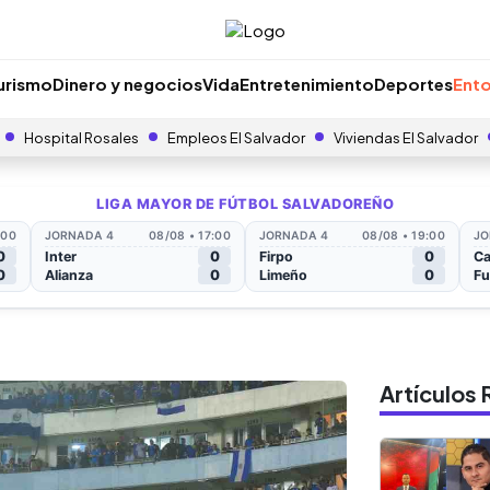
urismo
Dinero y negocios
Vida
Entretenimiento
Deportes
Ento
Hospital Rosales
Empleos El Salvador
Viviendas El Salvador
Artículo