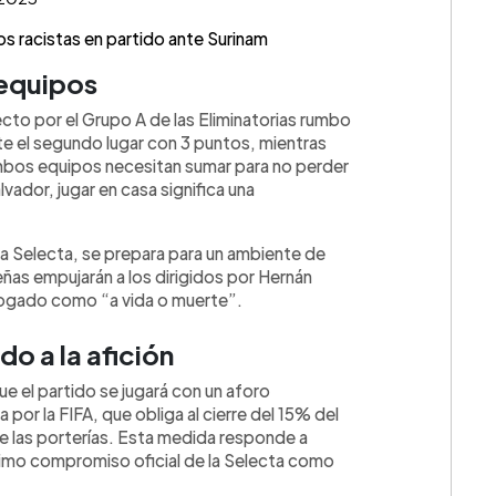
os racistas en partido ante Surinam
 equipos
cto por el Grupo A de las Eliminatorias rumbo
e el segundo lugar con 3 puntos, mientras
mbos equipos necesitan sumar para no perder
lvador, jugar en casa significa una
la Selecta, se prepara para un ambiente de
ñas empujarán a los dirigidos por Hernán
alogado como “a vida o muerte”.
do a la afición
e el partido se jugará con un aforo
por la FIFA, que obliga al cierre del 15% del
de las porterías. Esta medida responde a
ximo compromiso oficial de la Selecta como