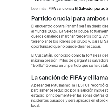
Leer más:
FIFA sanciona a El Salvador por act
Partido crucial para ambos
El encuentro contra Panamá será un duelo dire
al Mundial 2026. La Selecta ocupa actualment
que los canaleros marchan terceros con 2. A
terreno ante los líderes del grupo y, para El Sa
oportunidad que no puede dejar escapar.
El Cuscatlán, conocido como la fortaleza de 
máxima presión. Miles de gargantas salvadore
"Bolillo" Gómez en un partido que se ha cat
La sanción de FIFA y el llama
A pesar del entusiasmo, la FESFUT recordó qu
parcialmente reducido por la sanción impuesta 
estadio, principalmente en las zonas detrás 
incidentes pasados y será aplicada en el pró
local.