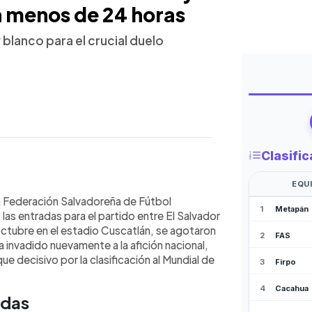
 menos de 24 horas
 blanco para el crucial duelo
WhatsApp
Copiar link
ara el partido entre El Salvador y
La Federación Salvadoreña de Fútbol
io Cuscatlán, se agotaron en menos
as entradas para el partido entre El Salvador
y $76.00, el coloso capitalino será un
ctubre en el estadio Cuscatlán, se agotaron
mbo al Mundial 2026. Aunque la FIFA
a invadido nuevamente a la afición nacional,
del aforo por incidentes previos, la
ue decisivo por la clasificación al Mundial de
ación llamó a evitar conductas
 Aún hay boletos disponibles para el
adas
ubre en el mismo escenario.