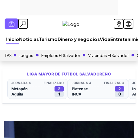
Inicio
Noticias
Turismo
Dinero y negocios
Vida
Entretenim
TPS
Juegos
Empleos El Salvador
Viviendas El Salvador