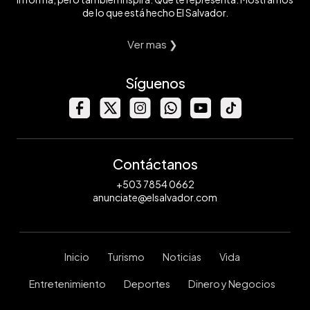
de lo que está hecho El Salvador.
Ver mas ❯
Síguenos
Contáctanos
+503 7854 0662
anunciate@elsalvador.com
Inicio
Turismo
Noticias
Vida
Entretenimiento
Deportes
Dinero y Negocios