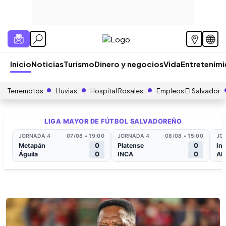
Inicio
Noticias
Turismo
Dinero y negocios
Vida
Entretenim
Terremotos
Lluvias
Hospital Rosales
Empleos El Salvador