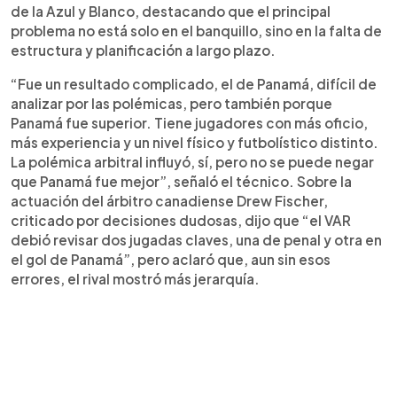
salvadoreño es profundo y no solo del cuerpo
de la Azul y Blanco, destacando que el principal
técnico. Aunque considera que matemáticamente
problema no está solo en el banquillo, sino en la falta de
aún hay opciones, ve difícil la clasificación por el
estructura y planificación a largo plazo.
bajo nivel competitivo y anímico. “El talento existe,
pero sin estructura ni planificación, El Salvador
“Fue un resultado complicado, el de Panamá, difícil de
seguirá lejos del Mundial”, sentenció.
analizar por las polémicas, pero también porque
Panamá fue superior. Tiene jugadores con más oficio,
más experiencia y un nivel físico y futbolístico distinto.
La polémica arbitral influyó, sí, pero no se puede negar
que Panamá fue mejor”, señaló el técnico. Sobre la
actuación del árbitro canadiense Drew Fischer,
criticado por decisiones dudosas, dijo que “el VAR
debió revisar dos jugadas claves, una de penal y otra en
el gol de Panamá”, pero aclaró que, aun sin esos
errores, el rival mostró más jerarquía.