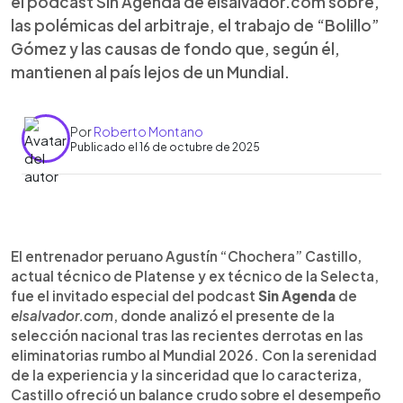
el podcast Sin Agenda de elsalvador.com sobre,
las polémicas del arbitraje, el trabajo de “Bolillo”
Gómez y las causas de fondo que, según él,
mantienen al país lejos de un Mundial.
Por
Roberto Montano
Publicado el 16 de octubre de 2025
Resumen del artículo:
0:00
►
Agustín “Chochera” Castillo, extécnico de la
Escuchar artículo
El entrenador peruano Agustín “Chochera” Castillo,
Selecta, analizó en el podcast Sin Agenda la crisis
actual técnico de Platense y ex técnico de la Selecta,
de la selección salvadoreña tras sus derrotas ante
fue el invitado especial del podcast
Sin Agenda
de
Panamá y Guatemala. Reconoció que los
elsalvador.com
, donde analizó el presente de la
canaleros fueron superiores y que las polémicas
selección nacional tras las recientes derrotas en las
arbitrales no cambian esa realidad. Criticó la falta
eliminatorias rumbo al Mundial 2026. Con la serenidad
de estructura e inversión en infraestructura
de la experiencia y la sinceridad que lo caracteriza,
deportiva, y señaló que el problema del fútbol
Castillo ofreció un balance crudo sobre el desempeño