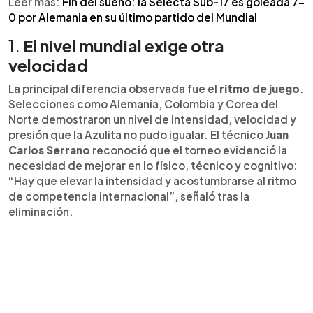
Leer más:
Fin del sueño: la Selecta Sub-17 es goleada 7-
acompañaron, el aprendizaje fue profundo: la
0 por Alemania en su último partido del Mundial
Azulita dio un paso importante en su desarrollo,
1.
El nivel mundial exige otra
con la mirada puesta en el siguiente desafío
rumbo al Mundial Sub-20.
velocidad
La principal diferencia observada fue el
ritmo de juego
.
Selecciones como Alemania, Colombia y Corea del
Norte demostraron un nivel de intensidad, velocidad y
presión que la Azulita no pudo igualar. El técnico
Juan
Carlos Serrano
reconoció que el torneo evidenció la
necesidad de mejorar en lo físico, técnico y cognitivo:
“Hay que elevar la intensidad y acostumbrarse al ritmo
de competencia internacional”, señaló tras la
eliminación.