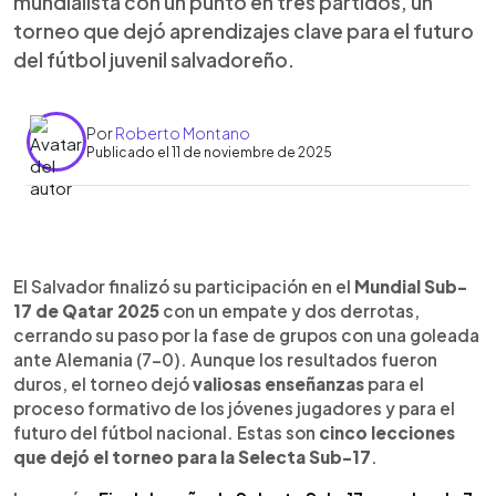
mundialista con un punto en tres partidos, un
torneo que dejó aprendizajes clave para el futuro
del fútbol juvenil salvadoreño.
Por
Roberto Montano
Publicado el 11 de noviembre de 2025
Resumen del artículo:
0:00
►
El Salvador cerró su participación en el Mundial
Escuchar artículo
El Salvador finalizó su participación en el
Mundial Sub-
Sub-17 de Qatar con importantes lecciones para
17 de Qatar 2025
con un empate y dos derrotas,
el futuro. El torneo evidenció la necesidad de
cerrando su paso por la fase de grupos con una goleada
elevar el ritmo competitivo, fortalecer la
ante Alemania (7-0). Aunque los resultados fueron
estructura del fútbol juvenil y dar continuidad a los
duros, el torneo dejó
valiosas enseñanzas
para el
procesos. Destacaron la actuación del portero
proceso formativo de los jóvenes jugadores y para el
Oliver Sigernes, figura en el empate ante
futuro del fútbol nacional. Estas son
cinco lecciones
Colombia, y la experiencia ganada por jóvenes de
que dejó el torneo para la Selecta Sub-17
.
la categoría 2009 que formarán parte del próximo
Premundial. Aunque los resultados no