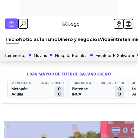
Inicio
Noticias
Turismo
Dinero y negocios
Vida
Entretenim
Terremotos
Lluvias
Hospital Rosales
Empleos El Salvador