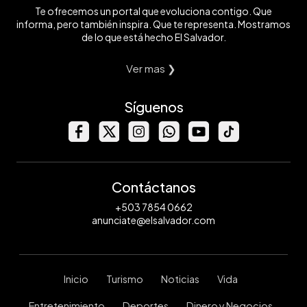
Te ofrecemos un portal que evoluciona contigo. Que
informa, pero también inspira. Que te representa. Mostramos
de lo que está hecho El Salvador.
Ver mas ❯
Síguenos
Contáctanos
+503 7854 0662
anunciate@elsalvador.com
Inicio
Turismo
Noticias
Vida
Entretenimiento
Deportes
Dinero y Negocios