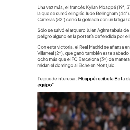
mientras que la paz volvió entre Viníci
Una vez más, el francés Kylian Mbappé (19', 31
desencuentro en el Clásico.
la que se sumó el inglés Jude Bellingham (44')
Carreras (82') cerró la goleada con un latigaz
Sólo se salvó el arquero Julen Agirrezabala de 
peligro alguno en la portería defendida por el
Con esta victoria, el Real Madrid se afianza e
Villarreal (2º), que ganó también este sábado
ocho más que el FC Barcelona (3º) de manera p
midan el domingo al Elche en Montjuic.
Te puede interesar:
Mbappé recibe la Bota de
equipo"