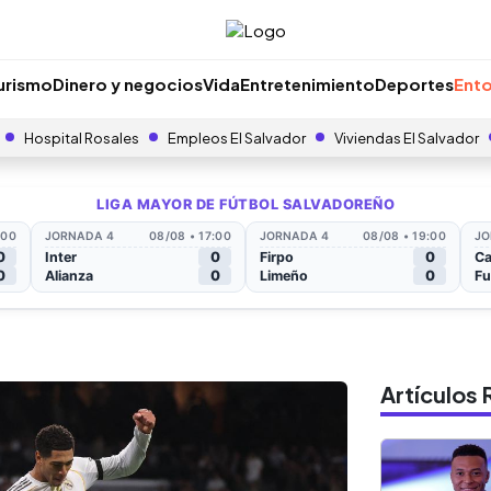
urismo
Dinero y negocios
Vida
Entretenimiento
Deportes
Ento
Hospital Rosales
Empleos El Salvador
Viviendas El Salvador
Artículo