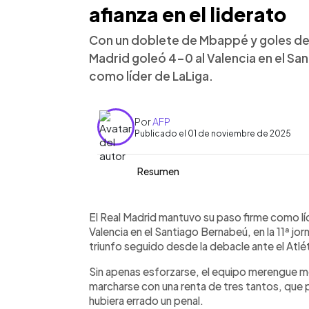
afianza en el liderato
Con un doblete de Mbappé y goles de B
Madrid goleó 4-0 al Valencia en el Sa
como líder de LaLiga.
Por
AFP
Publicado el 01 de noviembre de 2025
Resumen
Resumen del artículo:
0:00
Facebook
Twitter
►
El Real Madrid reafirmó su dominio en 
Escuchar artículo
El Real Madrid mantuvo su paso firme como lí
Santiago Bernabéu, logrando su sexto
Valencia en el Santiago Bernabeú, en la 11ª jo
el liderato con 30 puntos. Kylian Mbap
triunfo seguido desde la debacle ante el Atlé
Bellingham amplió la cuenta (44’) y Álva
Sin apenas esforzarse, el equipo merengue mo
técnico Xabi Alonso valoró el dese
marcharse con una renta de tres tantos, que p
dinámicos y fue un partido redondo, p
hubiera errado un penal.
Madrid fue superior de principio a fin 