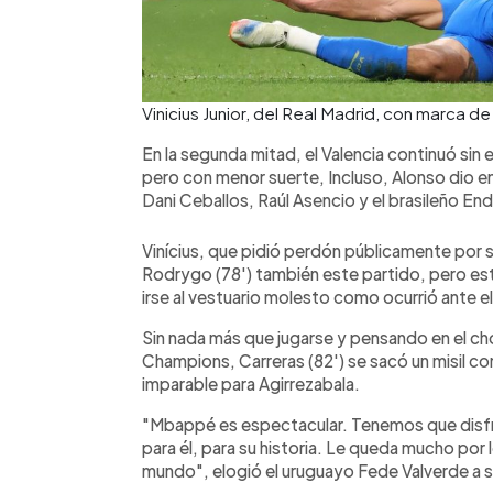
Vinicius Junior, del Real Madrid, con marca 
En la segunda mitad, el Valencia continuó sin e
pero con menor suerte, Incluso, Alonso dio 
Dani Ceballos, Raúl Asencio y el brasileño End
Vinícius, que pidió perdón públicamente por
Rodrygo (78') también este partido, pero es
irse al vestuario molesto como ocurrió ante e
Sin nada más que jugarse y pensando en el cho
Champions, Carreras (82') se sacó un misil con
imparable para Agirrezabala.
"Mbappé es espectacular. Tenemos que disfru
para él, para su historia. Le queda mucho por l
mundo", elogió el uruguayo Fede Valverde a