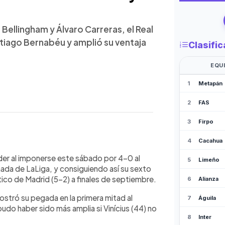
ellingham y Álvaro Carreras, el Real
ntiago Bernabéu y amplió su ventaja
WhatsApp
Copiar link
LaLiga al vencer 4-0 al Valencia en el
der al imponerse este sábado por 4-0 al
 triunfo consecutivo y consolidando
rnada de LaLiga, y consiguiendo así su sexto
pé marcó un doblete (19’ y 31’),
tico de Madrid (5-2) a finales de septiembre.
ro Carreras selló la goleada (82’). El
stró su pegada en la primera mitad al
mpeño del equipo: “Empezamos
udo haber sido más amplia si Vinícius (44) no
ero no queremos relajarnos”. El
ante un Valencia sin respuesta,