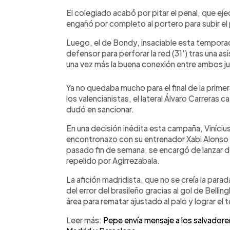
El colegiado acabó por pitar el penal, que eje
engañó por completo al portero para subir el p
Luego, el de Bondy, insaciable esta tempora
defensor para perforar la red (31') tras una a
una vez más la buena conexión entre ambos j
Ya no quedaba mucho para el final de la prime
los valencianistas, el lateral Álvaro Carreras c
dudó en sancionar.
En una decisión inédita esta campaña, Viníciu
encontronazo con su entrenador Xabi Alonso p
pasado fin de semana, se encargó de lanzar 
repelido por Agirrezabala.
La afición madridista, que no se creía la para
del error del brasileño gracias al gol de Belli
área para rematar ajustado al palo y lograr el 
Leer más:
Pepe envía mensaje a los salvadore