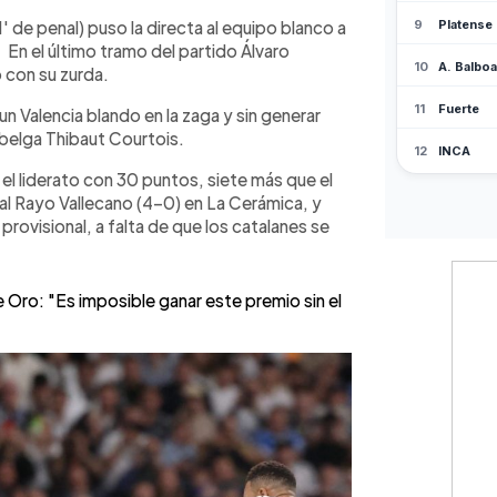
us y Alonso tras su reciente
' de penal) puso la directa al equipo blanco a
. En el último tramo del partido Álvaro
o con su zurda.
un Valencia blando en la zaga y sin generar
 belga Thibaut Courtois.
n el liderato con 30 puntos, siete más que el
 al Rayo Vallecano (4-0) en La Cerámica, y
rovisional, a falta de que los catalanes se
 Oro: "Es imposible ganar este premio sin el