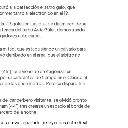
cutó a la perfección el astro galo, que
rimer tanto al electrónico en el 19.
da -13 goles en LaLiga-, se desmarcó de su
sistencia del turco Arda Güler, demostrando
ugadores este curso.
ra mitad, que estaba siendo un calvario para
ayó derribado en el área, que el árbitro no
s (45'), que viene de protagonizar un
or sacarle antes de tiempo en el Clásico el
desde los once metros. Pero su disparo fue
da del cancerbero visitante, se olvidó pronto
ngham (44') tras crearse un espacio al borde del
tercero de la noche.
ños previo al partido de leyendas entre Real