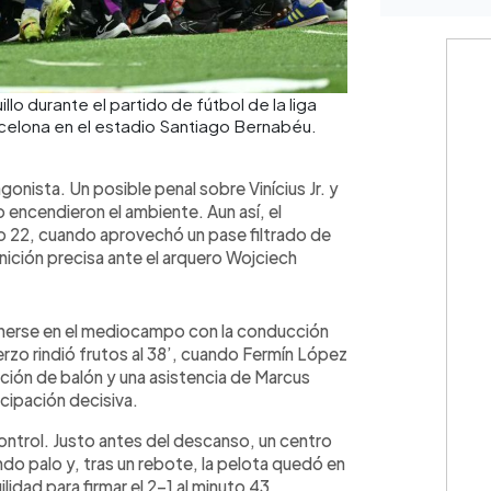
lo durante el partido de fútbol de la liga
rcelona en el estadio Santiago Bernabéu.
onista. Un posible penal sobre Vinícius Jr. y
 encendieron el ambiente. Aun así, el
o 22, cuando aprovechó un pase filtrado de
inición precisa ante el arquero Wojciech
nerse en el mediocampo con la conducción
rzo rindió frutos al 38’, cuando Fermín López
ción de balón y una asistencia de Marcus
cipación decisiva.
control. Justo antes del descanso, un centro
ndo palo y, tras un rebote, la pelota quedó en
lidad para firmar el 2-1 al minuto 43.