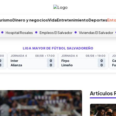
urismo
Dinero y negocios
Vida
Entretenimiento
Deportes
Ento
Hospital Rosales
Empleos El Salvador
Viviendas El Salvador
Artículo