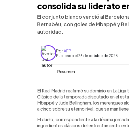
consolida su liderato e
El conjunto blanco venció al Barcelona
Bernabéu, con goles de Mbappé y Bell
autoridad.
Por
AFP
Publicado el 26 de octubre de 2025
Resumen
Resumen del artículo:
0:00
Facebook
Twitter
►
El Real Madrid venció 2-1 al FC Barce
Escuchar artículo
El Real Madrid reafirmó su dominio en LaLiga t
en el Santiago Bernabéu, consolidando
Clásico de la temporada disputado en el est
Kylian Mbappé abrió el marcador al mi
Mbappé y Jude Bellingham, los merengues alc
Jude Bellingham sentenció antes del 
a cinco sobre su eterno rival, que se mantie
jugadas polémicas, incluido un penal 
El duelo, correspondiente a la décima jorna
constante, con un enfado visible de Vin
ingredientes clásicos del enfrentamiento entr
final del encuentro. Con esta victoria,