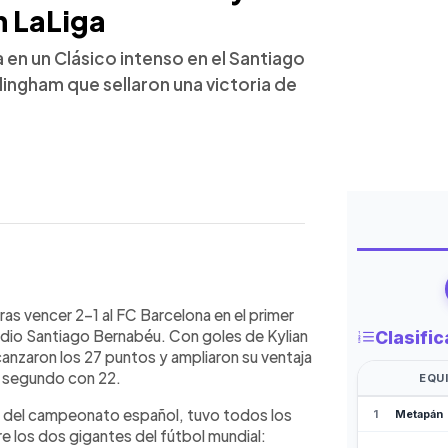
n LaLiga
 en un Clásico intenso en el Santiago
ingham que sellaron una victoria de
WhatsApp
Copiar link
lona en un Clásico vibrante disputado
ras vencer 2-1 al FC Barcelona en el primer
 su liderato en LaLiga con 27 puntos.
adio Santiago Bernabéu. Con goles de Kylian
nuto 22, Fermín López empató al 38 y
anzaron los 27 puntos y ampliaron su ventaja
descanso. El VAR protagonizó varias
ne segundo con 22.
fallado por Mbappé. La tensión fue
da del campeonato español, tuvo todos los
ícius al ser sustituido y una tangana al
e los dos gigantes del fútbol mundial:
 el equipo de Xabi Alonso reafirma su