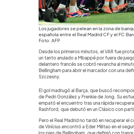
Los jugadores se pelean en la zona de banquil
española entre el Real Madrid CF y el FC Ba
Foto: AFP
Desde los primeros minutos, el VAR fue protag
un tanto anulado a Mbappé por fuera de juego
delantero francés se cobró revancha al minut
Bellingham para abrir el marcador con una def
Szczesny.
El gol madrugó al Barça, que buscó recompo
de Pedri González y Frenkie de Jong. Su esfue
empató el encuentro tras una rápida recupera
Rashford, que debutó en un Clásico con parti
Pero el Real Madrid no tardó en recuperar el 
de Vinícius encontró a Eder Militao en el segu
los pies de Bellingham, que definió con tranqui