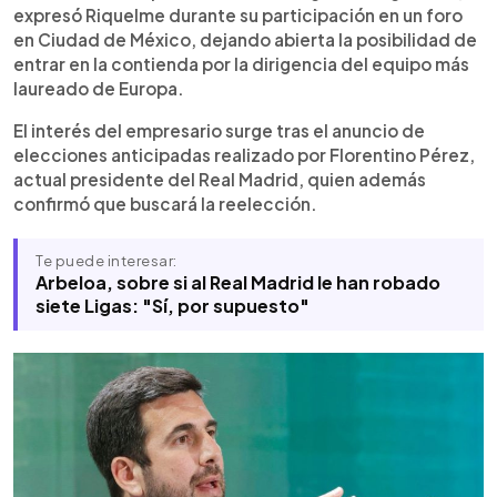
con experiencia en el sector energético y
expresó Riquelme durante su participación en un foro
presencia internacional. En una carta, afirmó tener
en Ciudad de México, dejando abierta la posibilidad de
la capacidad económica y financiera para asumir
entrar en la contienda por la dirigencia del equipo más
el reto. Su posible candidatura surge como
laureado de Europa.
alternativa en un proceso electoral que podría
marcar un nuevo rumbo en la institución blanca.
El interés del empresario surge tras el anuncio de
elecciones anticipadas realizado por Florentino Pérez,
actual presidente del Real Madrid, quien además
confirmó que buscará la reelección.
Te puede interesar:
Arbeloa, sobre si al Real Madrid le han robado
siete Ligas: "Sí, por supuesto"