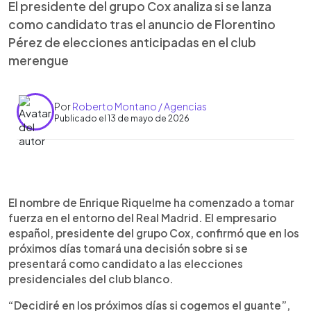
El presidente del grupo Cox analiza si se lanza
como candidato tras el anuncio de Florentino
Pérez de elecciones anticipadas en el club
merengue
Por
Roberto Montano / Agencias
Publicado el 13 de mayo de 2026
Resumen del artículo:
0:00
►
El empresario español Enrique Riquelme evalúa
Escuchar artículo
El nombre de Enrique Riquelme ha comenzado a tomar
presentarse como candidato a la presidencia del
fuerza en el entorno del Real Madrid. El empresario
Real Madrid tras el anuncio de elecciones
español, presidente del grupo Cox, confirmó que en los
anticipadas por parte de Florentino Pérez. El
próximos días tomará una decisión sobre si se
presidente del grupo Cox aseguró que tomará
presentará como candidato a las elecciones
una decisión en los próximos días, destacando su
presidenciales del club blanco.
compromiso como madridista y su intención de
actuar en beneficio del club. Con 37 años, cuenta
“Decidiré en los próximos días si cogemos el guante”,