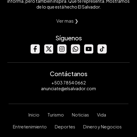
informa, pero también inspira. Que te representa. Mostramos
de lo que está hecho El Salvador.
Ver mas ❯
Síguenos
Contáctanos
+503 7854 0662
anunciate@elsalvador.com
Inicio
Turismo
Noticias
Vida
Entretenimiento
Deportes
Dinero y Negocios