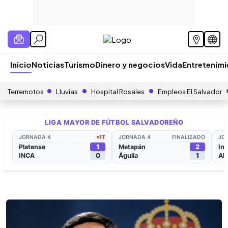
Inicio
Noticias
Turismo
Dinero y negocios
Vida
Entretenim
Terremotos
Lluvias
Hospital Rosales
Empleos El Salvador