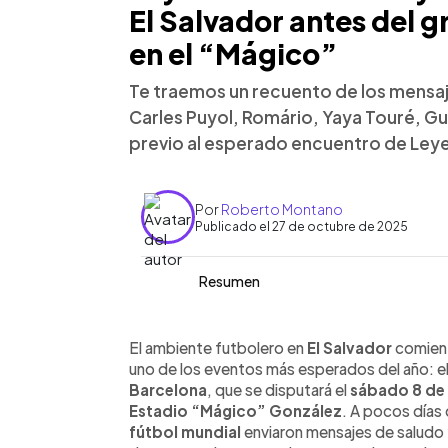
El Salvador antes del g
en el “Mágico”
Te traemos un recuento de los mensaje
Carles Puyol, Romário, Yaya Touré, Gut
previo al esperado encuentro de Ley
Por
Roberto Montano
Publicado el 27 de octubre de 2025
Resumen
Resumen del artículo:
0:00
Facebook
Twitter
►
A pocos días del partido entre las Le
Escuchar artículo
El ambiente futbolero en
El Salvador
comienz
el Estadio “Mágico” González, grandes
uno de los eventos más esperados del año: e
de saludo a El Salvador. Entre ellos d
Barcelona
, que se disputará el
sábado 8 de 
Touré, exjugadores del Barcelona, junt
Estadio “Mágico” González
. A pocos días 
Casillas. Los exfutbolistas expresaron 
fútbol mundial
enviaron mensajes de saludo y