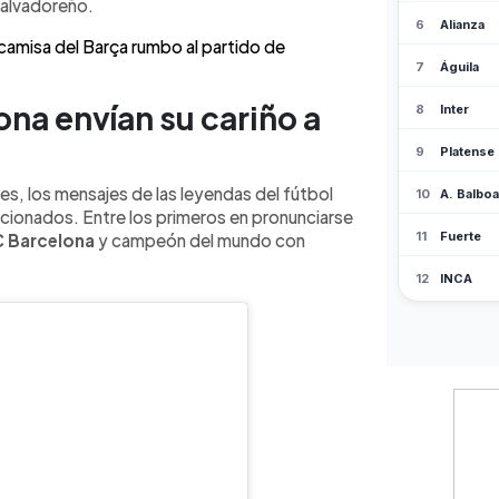
l sábado 8 de noviembre a las 7:00 p.
salvadoreño.
utbolera con estrellas internacionales
camisa del Barça rumbo al partido de
n El Salvador.
ona envían su cariño a
es, los mensajes de las leyendas del fútbol
icionados. Entre los primeros en pronunciarse
 Barcelona
y campeón del mundo con