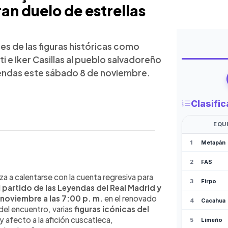
ran duelo de estrellas
s de las figuras históricas como
i e Iker Casillas al pueblo salvadoreño
endas este sábado 8 de noviembre.
WhatsApp
Copiar link
yendas del Real Madrid y Barcelona en
a a calentarse con la cuenta regresiva para
 figuras del fútbol enviaron mensajes
l
partido de las Leyendas del Real Madrid
y
estacan Carles Puyol, Romário y Yaya
noviembre a las 7:00 p. m.
en el renovado
o a los madridistas Guti e Iker
del encuentro, varias
figuras icónicas del
su emoción por visitar el país y
 afecto a la afición cuscatleca,