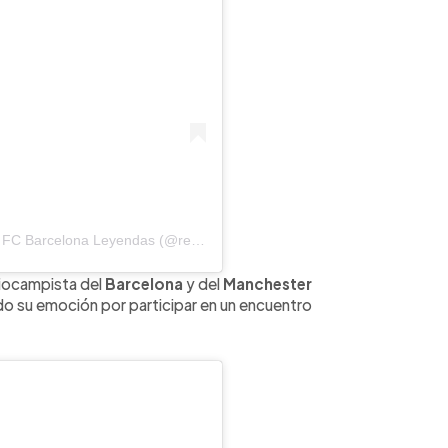
Una publicación compartida por Real Madrid vs FC Barcelona Leyendas (@realmadridvsbarcelonaleyendas)
iocampista del
Barcelona
y del
Manchester
do su emoción por participar en un encuentro