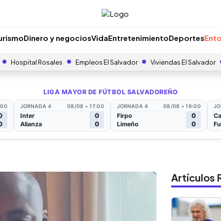
urismo
Dinero y negocios
Vida
Entretenimiento
Deportes
Ento
Hospital Rosales
Empleos El Salvador
Viviendas El Salvador
Artículo