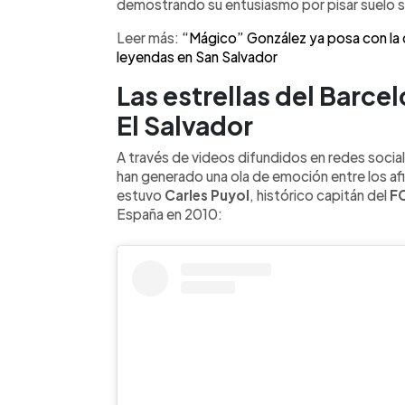
compartir con la afición cuscatleca e
demostrando su entusiasmo por pisar suelo 
m.. El evento promete ser una fiesta f
Leer más:
“Mágico” González ya posa con la 
y un homenaje al legado del deporte e
leyendas en San Salvador
Las estrellas del Barcel
El Salvador
A través de videos difundidos en redes social
han generado una ola de emoción entre los af
estuvo
Carles Puyol
, histórico capitán del
FC
España en 2010: