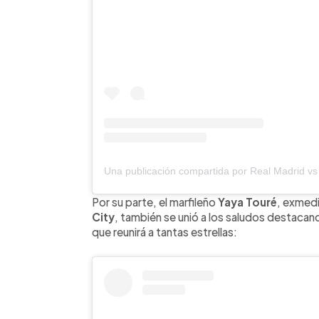
Por su parte, el marfileño
Yaya Touré
, exmed
City
, también se unió a los saludos destacan
que reunirá a tantas estrellas: