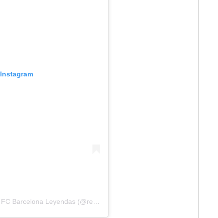
 Instagram
Una publicación compartida por Real Madrid vs FC Barcelona Leyendas (@realmadridvsbarcelonaleyendas)