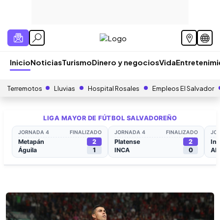
Inicio
Noticias
Turismo
Dinero y negocios
Vida
Entretenim
Terremotos
Lluvias
Hospital Rosales
Empleos El Salvador