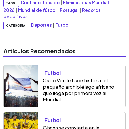
Cristiano Ronaldo
|
Eliminatorias Mundial
TAGS:
2026
|
Mundial de fútbol
|
Portugal
|
Records
deportivos
Deportes
|
Futbol
CATEGORIA:
Artículos Recomendados
Futbol
Cabo Verde hace historia: el
pequeño archipiélago africano
que llega por primera vez al
Mundial
Futbol
Ghana se convierte en la