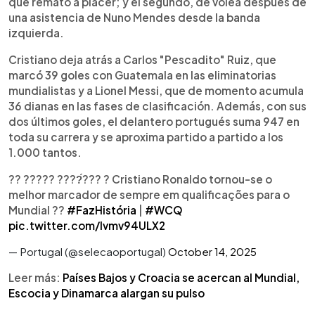
que remató a placer; y el segundo, de volea después de
récord. Con 947 goles en toda su carrera, el astro
una asistencia de Nuno Mendes desde la banda
portugués sigue acercándose a la marca de los
izquierda.
mil, mientras Portugal lidera el Grupo F.
Cristiano deja atrás a Carlos "Pescadito" Ruiz, que
marcó 39 goles con Guatemala en las eliminatorias
mundialistas y a Lionel Messi, que de momento acumula
36 dianas en las fases de clasificación. Además, con sus
dos últimos goles, el delantero portugués suma 947 en
toda su carrera y se aproxima partido a partido a los
1.000 tantos.
?? ????? ????́??? ? Cristiano Ronaldo tornou-se o
melhor marcador de sempre em qualificações para o
Mundial ??
#FazHistória
|
#WCQ
pic.twitter.com/Ivmv94ULX2
— Portugal (@selecaoportugal)
October 14, 2025
Leer más:
Países Bajos y Croacia se acercan al Mundial,
Escocia y Dinamarca alargan su pulso