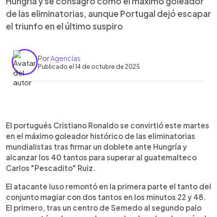
Hungría y se consagró como el máximo goleador
de las eliminatorias, aunque Portugal dejó escapar
el triunfo en el último suspiro
Por
Agencias
Publicado el 14 de octubre de 2025
Resumen del artículo:
0:00
►
Cristiano Ronaldo se convirtió en el máximo
Escuchar artículo
El portugués Cristiano Ronaldo se convirtió este martes
goleador histórico de las eliminatorias
en el máximo goleador histórico de las eliminatorias
mundialistas al marcar un doblete en el empate 2-
mundialistas tras firmar un doblete ante Hungría y
2 entre Portugal y Hungría en Lisboa. Con estos
alcanzar los 40 tantos para superar al guatemalteco
dos tantos, el capitán luso alcanzó 40 goles en
Carlos "Pescadito" Ruiz.
fases clasificatorias, superando al guatemalteco
Carlos “Pescadito” Ruiz (39) y a Lionel Messi (36).
El atacante luso remontó en la primera parte el tanto del
Ronaldo remontó el marcador con goles al 22’ y
conjunto magiar con dos tantos en los minutos 22 y 48.
48’, pero Hungría empató en el descuento con un
El primero, tras un centro de Semedo al segundo palo
tanto de Szoboszlai que empañó su noche