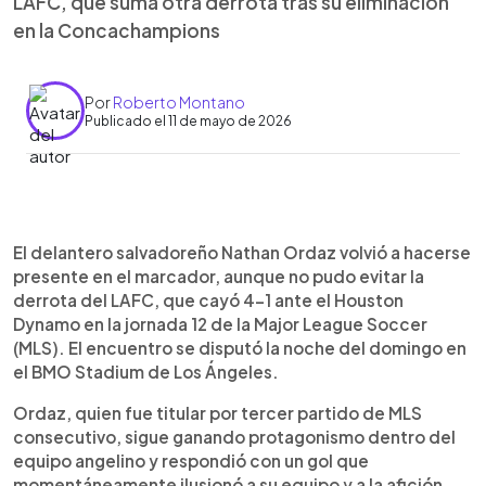
LAFC, que suma otra derrota tras su eliminación
en la Concachampions
Por
Roberto Montano
Publicado el 11 de mayo de 2026
Resumen del artículo:
0:00
►
Nathan Ordaz anotó el único gol del LAFC en la
Escuchar artículo
El delantero salvadoreño Nathan Ordaz volvió a hacerse
derrota 4-1 ante Houston Dynamo en la jornada 12
presente en el marcador, aunque no pudo evitar la
de la MLS. El salvadoreño, titular por tercer
derrota del LAFC, que cayó 4-1 ante el Houston
partido consecutivo, marcó el empate antes del
Dynamo en la jornada 12 de la Major League Soccer
descanso tras una jugada por la banda derecha.
(MLS). El encuentro se disputó la noche del domingo en
Sin embargo, el equipo angelino tuvo un segundo
el BMO Stadium de Los Ángeles.
tiempo para el olvido y terminó goleado. La
derrota llega tras la eliminación en semifinales de
Ordaz, quien fue titular por tercer partido de MLS
la Concachampions, extendiendo una racha
consecutivo, sigue ganando protagonismo dentro del
negativa. Pese a ello, el LAFC se mantiene
equipo angelino y respondió con un gol que
tercero en el Oeste, mientras Ordaz suma su
momentáneamente ilusionó a su equipo y a la afición