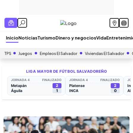
Inicio
Noticias
Turismo
Dinero y negocios
Vida
Entretenim
TPS
Juegos
Empleos El Salvador
Viviendas El Salvador