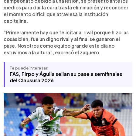
campeonato debido a una lesión, se presentó ante los
torneo que deja dudas y anticipa cambios en el
medios para dar la cara tras la eliminación y reconocer
plantel.
el momento difícil que atraviesa la institución
capitalina.
“Primeramente hay que felicitar al rival porque hizo las
cosas bien, fue un digno rival y al final se ganaron el
pase. Nosotros como equipo grande este día no
estuvimos a la altura”, expresó el zaguero.
Te puede interesar:
FAS, Firpo y Águila sellan su pase a semifinales
del Clausura 2026