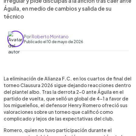
irregular y pide disculpas a la afición tras caer ante
Águila, en medio de cambios y salida de su
técnico
Por
Roberto Montano
Publicado el 10 de mayo de 2026
Resumen del artículo:
0:00
►
Henry Romero reaccionó a la eliminación de
Escuchar artículo
La eliminación de Alianza F.C. en los cuartos de final del
Alianza en cuartos de final del Clausura 2026 tras
torneo Clausura 2026 sigue dejando reacciones dentro
caer 2-0 ante Águila (4-1 global). El defensor
del plantel albo. Tras la derrota 2-0 ante Águila en el
reconoció que el equipo no estuvo a la altura y
partido de vuelta, que selló un global de 4-1 a favor de
calificó la temporada como difícil, marcada por
los migueleños, el defensor Henry Romero ofreció sus
altibajos. También pidió disculpas a la afición por
valoraciones sobre un torneo que calificó como
no cumplir el objetivo de llegar a la final. Romero
complicado y lejos de las expectativas del club.
destacó el esfuerzo del grupo y aseguró que el
equipo se levantará. La eliminación llega tras la
Romero, quien no tuvo participación durante el
salida del técnico Ernesto “Carucha” Corti, en un