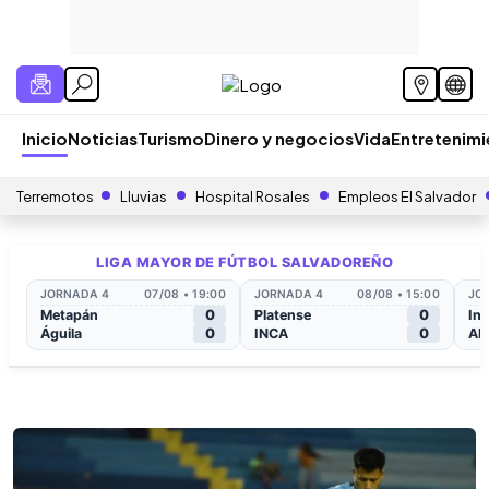
Inicio
Noticias
Turismo
Dinero y negocios
Vida
Entretenim
Terremotos
Lluvias
Hospital Rosales
Empleos El Salvador