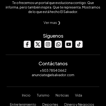
Te ofrecemos un portal que evoluciona contigo. Que
informa, pero también inspira. Que te representa. Mostramos
de lo que está hecho El Salvador.
Ver mas ❯
Síguenos
Contáctanos
+503 7854 0662
anunciate@elsalvador.com
Inicio
Turismo
Noticias
Vida
Entretenimiento
Deportes
Dinero y Negocios