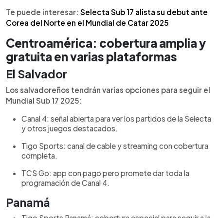
canal oficial. Todos los partidos estarán
Te puede interesar:
Selecta Sub 17 alista su debut ante
disponibles por medios locales o de pago.
Corea del Norte en el Mundial de Catar 2025
Centroamérica: cobertura amplia y
gratuita en varias plataformas
El Salvador
Los salvadoreños tendrán varias opciones para seguir el
Mundial Sub 17 2025:
Canal 4: señal abierta para ver los partidos de la Selecta
y otros juegos destacados.
Tigo Sports: canal de cable y streaming con cobertura
completa.
TCS Go: app con pago pero promete dar toda la
programación de Canal 4.
Panamá
Tigo Sports Panamá: cobertura especial para seguir a la