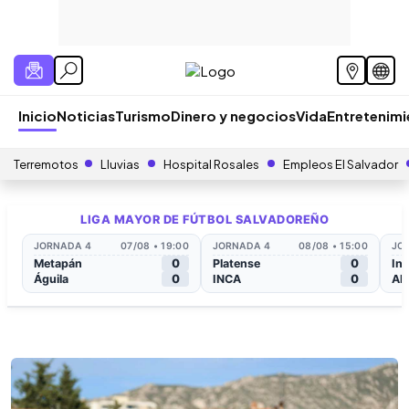
Inicio
Noticias
Turismo
Dinero y negocios
Vida
Entretenim
Terremotos
Lluvias
Hospital Rosales
Empleos El Salvador