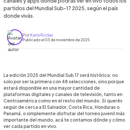
canales y apps donde podrás ver en vivo todos los
partidos del Mundial Sub-17 2025, según el país
donde vivás.
Por
Karla Rodas
Publicado el 03 de noviembre de 2025
Resumen del artículo:
0:00
►
El Mundial Sub 17 Catar 2025 podrá verse en El
Escuchar artículo
La edición 2025 del Mundial Sub 17 será histórica: no
Salvador a través de Canal 4, Tigo Sports y la
solo por ser la primera con 48 selecciones, sino porque
plataforma TCS Go. En Panamá también se
estará disponible en una mayor cantidad de
transmitirá por Tigo Sports, mientras que en
plataformas digitales y canales de televisión, tanto en
México estará disponible en TUDN, Canal 5 y ViX.
Centroamérica como en el resto del mundo. Si querés
Los aficionados en Argentina, Chile y Colombia
seguir de cerca a El Salvador, Costa Rica, Honduras o
podrán seguir los partidos por DSports y DGo,
Panamá, o simplemente disfrutar del torneo juvenil más
mientras que en Estados Unidos la cobertura será
importante del mundo, acá te contamos dónde y cómo
a través de FOX Sports, Telemundo, Fubo y
ver cada partido en vivo.
Peacock. En España, aún no se ha confirmado un