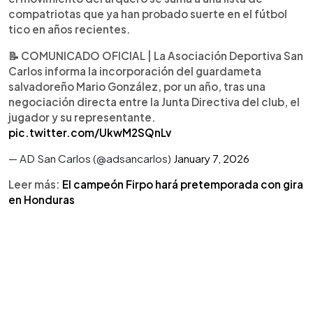
con San Carlos y Jicaral; Christian Martínez, con
compatriotas que ya han probado suerte en el fútbol
Saprissa y San Carlos; Erick Cabalceta, con
tico en años recientes.
Cartaginés y Saprissa; Eliseo Quintanilla y Leo
“Machito” Menjívar, ambos en Alajuelense; y Adam
📝 COMUNICADO OFICIAL | La Asociación Deportiva San
Climaco, reciente fichaje del Pérez Zeledón en
Carlos informa la incorporación del guardameta
2025. Costa Rica se mantiene como un destino
salvadoreño Mario González, por un año, tras una
recurrente para los legionarios salvadoreños que
negociación directa entre la Junta Directiva del club, el
buscan mayor competencia y proyección
jugador y su representante.
regional.
pic.twitter.com/UkwM2SQnLv
— AD San Carlos (@adsancarlos)
January 7, 2026
Leer más:
El campeón Firpo hará pretemporada con gira
en Honduras