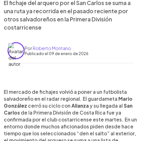
El fichaje del arquero por el San Carlos se suma a
una ruta ya recorrida en el pasado reciente por
otros salvadoreños en la Primera División
costarricense
Por
Roberto Montano
Publicado el 09 de enero de 2026
Resumen del artículo:
0:00
►
La llegada del portero Mario González al San
Escuchar artículo
El mercado de fichajes volvió a poner a un futbolista
Carlos de Costa Rica vuelve a poner en foco la
salvadoreño en el radar regional. El guardameta
Mario
presencia de futbolistas salvadoreños en el
González
cerró su ciclo con
Alianza
y su llegada al
San
balompié tico. El guardameta se suma a una lista
Carlos
de la Primera División de Costa Rica fue ya
de compatriotas que han jugado en clubes
confirmada por el club costarricense este martes. En un
costarricenses en años recientes. Entre ellos
entorno donde muchos aficionados piden desde hace
destacan Alexander Larín, considerado el más
tiempo que los seleccionados “den el salto” al exterior,
exitoso, con pasos por Herediano; Léster Blanco,
el movimiento del arquero se suma a una lista de