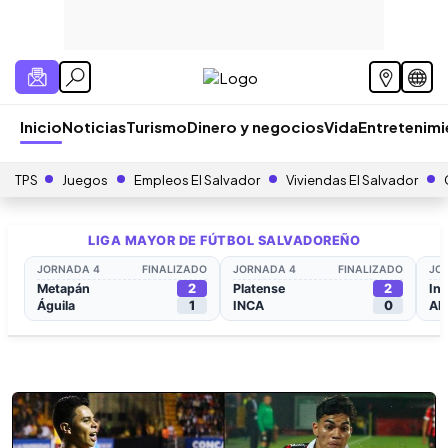
Inicio
Noticias
Turismo
Dinero y negocios
Vida
Entretenim
TPS
Juegos
Empleos El Salvador
Viviendas El Salvador