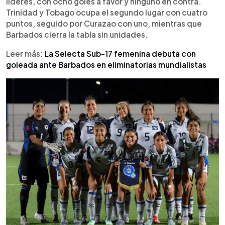
líderes, con ocho goles a favor y ninguno en contra.
unidades. Las cuscatlecas cerrarán la fase de
Trinidad y Tobago ocupa el segundo lugar con cuatro
grupos el domingo 1 de febrero ante Trinidad y
puntos, seguido por Curazao con uno, mientras que
Tobago, en un duelo clave por la clasificación
Barbados cierra la tabla sin unidades.
directa al Premundial.
Leer más:
La Selecta Sub-17 femenina debuta con
goleada ante Barbados en eliminatorias mundialistas