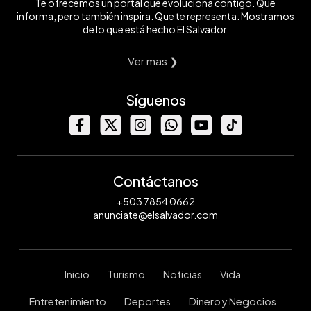
Te ofrecemos un portal que evoluciona contigo. Que
informa, pero también inspira. Que te representa. Mostramos
de lo que está hecho El Salvador.
Ver mas ❯
Síguenos
Contáctanos
+503 7854 0662
anunciate@elsalvador.com
Inicio
Turismo
Noticias
Vida
Entretenimiento
Deportes
Dinero y Negocios