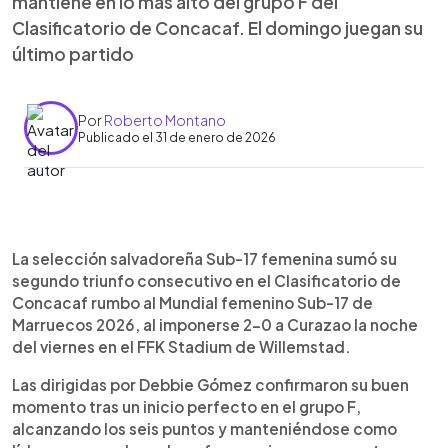
mantiene en lo más alto del grupo F del
Clasificatorio de Concacaf. El domingo juegan su
último partido
Por
Roberto Montano
Publicado el 31 de enero de 2026
Resumen del artículo:
0:00
►
La Selecta Sub-17 femenina derrotó 2-0 a
Escuchar artículo
La selección salvadoreña Sub-17 femenina sumó su
Curazao en el FFK Stadium de Willemstad y sumó
segundo triunfo consecutivo en el Clasificatorio de
su segunda victoria en el Clasificatorio de
Concacaf rumbo al Mundial femenino Sub-17 de
Concacaf rumbo al Mundial Sub-17 Marruecos
Marruecos 2026, al imponerse 2-0 a Curazao la noche
2026. Kylie Guardado abrió el marcador al minuto
del viernes en el FFK Stadium de Willemstad.
14 tras una buena jugada colectiva, mientras que
Kaylen Álvarez sentenció el partido al 85 con un
Las dirigidas por Debbie Gómez confirmaron su buen
golazo. Con este resultado, El Salvador lidera el
momento tras un inicio perfecto en el grupo F,
grupo F con seis puntos y ocho goles a favor.
alcanzando los seis puntos y manteniéndose como
Trinidad y Tobago es segundo con cuatro