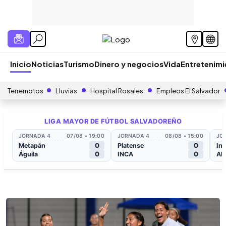
Inicio
Noticias
Turismo
Dinero y negocios
Vida
Entretenim
Terremotos
Lluvias
Hospital Rosales
Empleos El Salvador