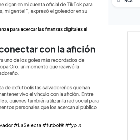
e sigan en mi cuenta oficial de TikTok para
nza y la Selecta, Fito inicia una nueva
, mi gente!”, expresó el goleador en su
on su público.
nza para acercar las finanzas digitales al
onectar con la afición
tra uno de los goles más recordados de
opa Oro, un momento que reavivó la
vadoreño.
sta de exfutbolistas salvadoreños que han
antener vivo el vínculo con la afición. Entre
les
, quienes también utilizan la red social para
entos personales que los acercan al público
lvador
#LaSelecta
#futbol⚽️
#fyp
♬