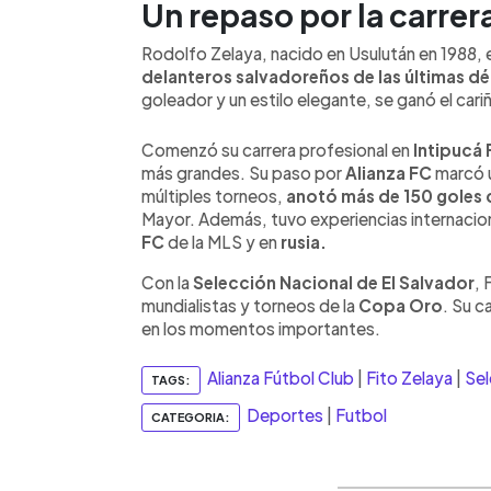
Un repaso por la carrer
Rodolfo Zelaya, nacido en Usulután en 1988,
delanteros salvadoreños de las últimas d
goleador y un estilo elegante, se ganó el cariñ
Comenzó su carrera profesional en
Intipucá
más grandes. Su paso por
Alianza FC
marcó u
múltiples torneos,
anotó más de 150 goles 
Mayor. Además, tuvo experiencias internacio
FC
de la MLS y en
rusia.
Con la
Selección Nacional de El Salvador
, 
mundialistas y torneos de la
Copa Oro
. Su c
en los momentos importantes.
Alianza Fútbol Club
|
Fito Zelaya
|
Sel
TAGS:
Deportes
|
Futbol
CATEGORIA: