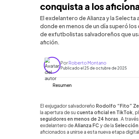
conquista a los aficio
El exdelantero de Alianza y la Selecta 
donde en menos de un día superó los d
de exfutbolistas salvadoreños que usa
afición.
Por
Roberto Montano
Publicado el 25 de octubre de 2025
Resumen
Resumen del artículo:
0:00
Facebook
Twitter
►
El exdelantero Rodolfo “Fito” Zelaya a
Escuchar artículo
El exjugador salvadoreño
Rodolfo “Fito” Ze
donde en menos de 24 horas superó l
la apertura de su
cuenta oficial en TikTok
, 
publicado en Instagram, invitó a sus f
seguidores en menos de 24 horas
. A travé
compartió su primer clip con uno de s
exdelantero de
Alianza FC
y de la
Selección 
une a otros exfutbolistas como William
aficionados a unirse a esta nueva etapa digital
las redes para mantenerse cerca de la