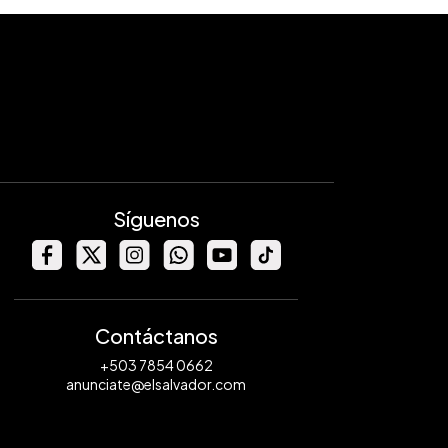
Síguenos
Contáctanos
+503 7854 0662
anunciate@elsalvador.com