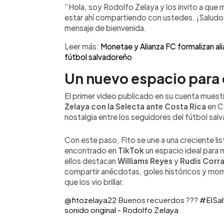
“Hola, soy Rodolfo Zelaya y los invito a que m
mejores atacantes en la historia de Alia
estar ahí compartiendo con ustedes. ¡Saludos
etapa digital para seguir conectado c
mensaje de bienvenida.
Leer más:
Monetae y Alianza FC formalizan alia
fútbol salvadoreño
Un nuevo espacio para c
El primer video publicado en su cuenta mues
Zelaya con la Selecta ante Costa Rica
en C
nostalgia entre los seguidores del fútbol sal
Con este paso, Fito se une a una creciente li
encontrado en
TikTok
un espacio ideal para m
ellos destacan
Williams Reyes
y
Rudis Corra
compartir anécdotas, goles históricos y mom
que los vio brillar.
@fitozelaya22
Buenos recuerdos ???
#ElSa
sonido original - Rodolfo Zelaya