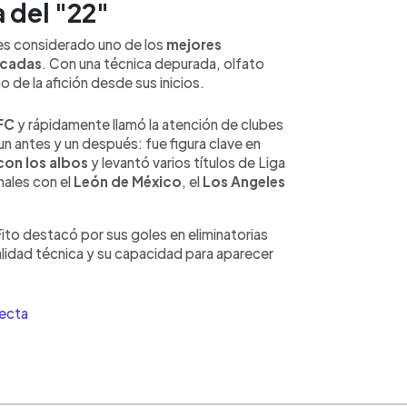
a del "22"
 es considerado uno de los
mejores
écadas
. Con una técnica depurada, olfato
o de la afición desde sus inicios.
 FC
y rápidamente llamó la atención de clubes
n antes y un después: fue figura clave en
con los albos
y levantó varios títulos de Liga
nales con el
León de México
, el
Los Angeles
Fito destacó por sus goles en eliminatorias
alidad técnica y su capacidad para aparecer
ecta