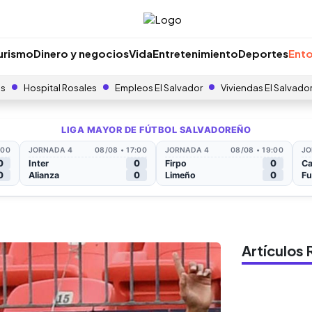
urismo
Dinero y negocios
Vida
Entretenimiento
Deportes
Ento
as
Hospital Rosales
Empleos El Salvador
Viviendas El Salvado
Artículo