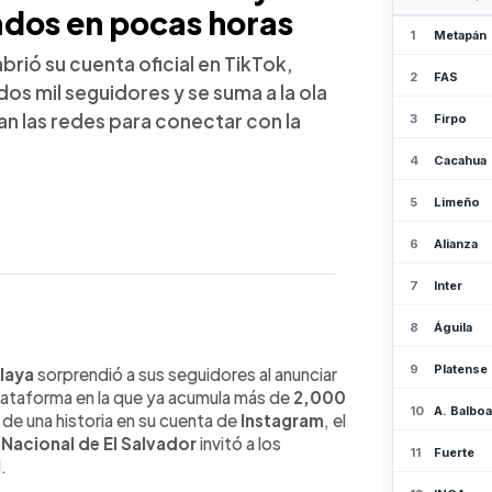
nados en pocas horas
abrió su cuenta oficial en TikTok,
os mil seguidores y se suma a la ola
n las redes para conectar con la
WhatsApp
Copiar link
brió su cuenta oficial de TikTok,
laya
sorprendió a sus seguidores al anunciar
os 2,000 seguidores. En un video
plataforma en la que ya acumula más de
2,000
ans a seguirlo en la plataforma, donde
s de una historia en su cuenta de
Instagram
, el
us goles ante Costa Rica. Zelaya se
Nacional de El Salvador
invitó a los
s Reyes y Rudis Corrales que utilizan
.
 afición. Considerado uno de los