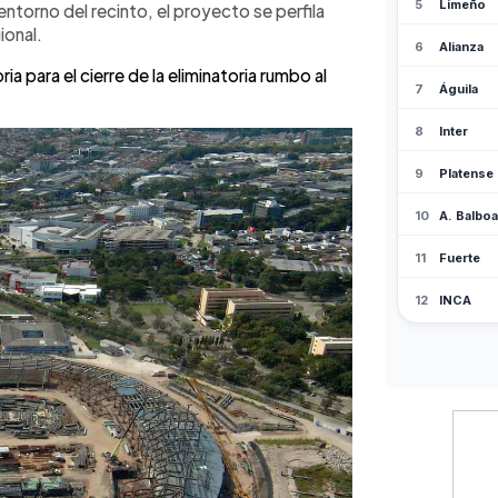
 de $100 millones, comenzó con la
 entorno del recinto, el proyecto se perfila
iciembre de 2023.La estructura
ional.
ivos en sus pilares y trazado, y se
 para el cierre de la eliminatoria rumbo al
os de 2027 como centro deportivo,