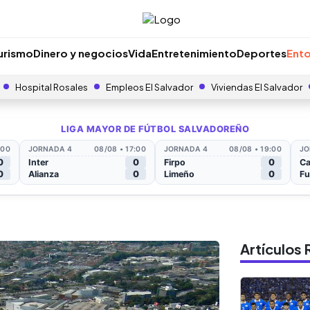
urismo
Dinero y negocios
Vida
Entretenimiento
Deportes
Ento
Hospital Rosales
Empleos El Salvador
Viviendas El Salvador
Artículo