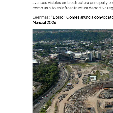
State Construction y estimada en más
avances visibles en la estructura principal y el
colocación de la primera piedra en d
como un hito en infraestructura deportiva reg
principal ya muestra avances significat
Leer más:
“Bolillo” Gómez anuncia convocatoria
espera su inauguración para principi
Mundial 2026
cultural y de espectáculos.