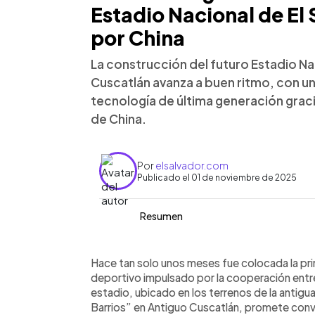
Estadio Nacional de El
por China
La construcción del futuro Estadio Na
Cuscatlán avanza a buen ritmo, con u
tecnología de última generación graci
de China.
Por
elsalvador.com
Publicado el 01 de noviembre de 2025
Resumen
Resumen del artículo:
0:00
Facebook
Twitter
►
El Estadio Nacional de El Salvador, d
Escuchar artículo
Hace tan solo unos meses fue colocada la pr
Cuscatlán, será un recinto de aprox
deportivo impulsado por la cooperación entre
con butaca, y más de 250 espacios e
estadio, ubicado en los terrenos de la antigu
discapacidad, prensa y zonas VIP. La 
Barrios” en Antiguo Cuscatlán, promete conv