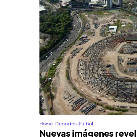
Home
-
Deportes
-
Futbol
Nuevas imágenes revel