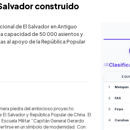
 Salvador construido
cional de El Salvador en Antiguo
na capacidad de 50 000 asientos y
as al apoyo de la República Popular
WhatsApp
Copiar link
onado por China y ubicado en Antiguo
imera piedra del ambicioso proyecto
imadamente 50 000 asientos, todos
 El Salvador y República Popular de China. El
speciales para personas con
a Escuela Militar “Capitán General Gerardo
obra, gestionada por la firma China
ertirse en un símbolo de modernidad. Con