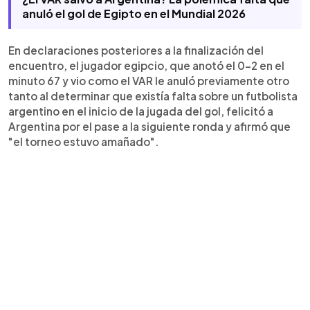
decisiones arbitrales. Además, cuestionó el
anuló el gol de Egipto en el Mundial 2026
horario del partido y dijo que su equipo no recibió
el trato que merecía.
En declaraciones posteriores a la finalización del
encuentro, el jugador egipcio, que anotó el 0-2 en el
minuto 67 y vio como el VAR le anuló previamente otro
tanto al determinar que existía falta sobre un futbolista
argentino en el inicio de la jugada del gol, felicitó a
Argentina por el pase a la siguiente ronda y afirmó que
"el torneo estuvo amañado".