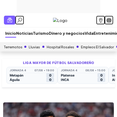
Inicio
Noticias
Turismo
Dinero y negocios
Vida
Entretenim
Terremotos
Lluvias
Hospital Rosales
Empleos El Salvador