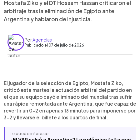
Mostafa Ziko y el DT Hossam Hassan criticaron el
arbitraje tras la eliminación de Egipto ante
Argentina y hablaron de injusticia.
Por
Agencias
Publicado el 07 de julio de 2026
Resumen del artículo:
0:00
►
Mostafa Ziko criticó duramente el arbitraje tras la
Escuchar artículo
El jugador de la selección de Egipto, Mostafa Ziko,
eliminación de Egipto ante Argentina en los
criticó este martes la actuación arbitral del partido en
octavos del Mundial 2026. El atacante, autor del
el que su equipo cayó eliminado del mundial tras sufrir
0-2 al minuto 67, cuestionó la remontada
una rápida remontada ante Argentina, que fue capaz de
argentina y afirmó que “la Copa está dirigida hacia
revertir un 0-2 en apenas 13 minutos para imponerse por
Argentina”. También reclamó la anulación de otro
3-2 y llevarse el billete a los cuartos de final.
gol por el VAR. El seleccionador Hossam Hassan
se sumó a las críticas y aseguró que Egipto sufrió
Te puede interesar:
una “injusticia”, mereció ganar y fue afectado por
¿El VAR salvó a Argentina? La polémica falta que