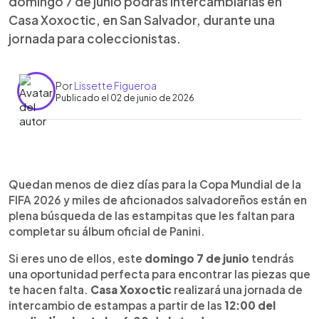
domingo 7 de junio podrás intercambiarlas en
Casa Xoxoctic, en San Salvador, durante una
jornada para coleccionistas.
Por
Lissette Figueroa
Publicado el 02 de junio de 2026
Resumen del artículo:
0:00
►
A pocos días del inicio de la Copa Mundial de la
Escuchar artículo
Quedan menos de diez días para la Copa Mundial de la
FIFA 2026, los coleccionistas salvadoreños
FIFA 2026 y miles de aficionados salvadoreños están en
tendrán una nueva oportunidad para completar su
plena búsqueda de las estampitas que les faltan para
álbum oficial de Panini. Casa Xoxoctic realizará una
completar su álbum oficial de Panini.
jornada de intercambio de estampitas este
domingo 7 de junio, desde las 12:00 p.m. hasta las
Si eres uno de ellos, este
domingo 7 de junio
tendrás
6:00 p.m., en sus instalaciones ubicadas sobre la
una oportunidad perfecta para encontrar las piezas que
avenida Tres Gardenias, en San Salvador. El
te hacen falta.
Casa Xoxoctic
realizará una jornada de
espacio cultural invita a aficionados de todas las
intercambio de estampas a partir de las
12:00 del
edades a llevar sus repetidas y buscar las que aún