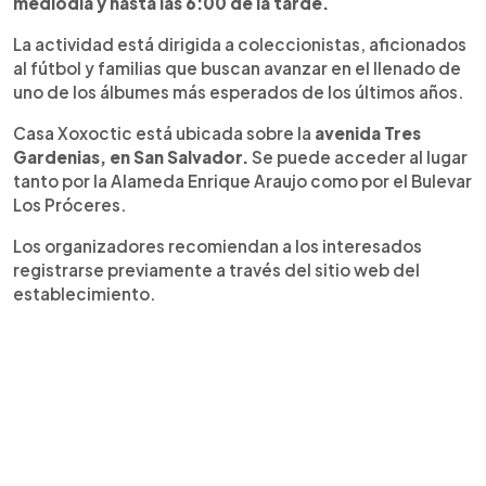
mediodía y hasta las 6:00 de la tarde.
les faltan. El álbum oficial del Mundial 2026 cuenta
con 112 páginas y un total de 980 stickers.
La actividad está dirigida a coleccionistas, aficionados
al fútbol y familias que buscan avanzar en el llenado de
uno de los álbumes más esperados de los últimos años.
Casa Xoxoctic está ubicada sobre la
avenida Tres
Gardenias, en San Salvador.
Se puede acceder al lugar
tanto por la Alameda Enrique Araujo como por el Bulevar
Los Próceres.
Los organizadores recomiendan a los interesados
registrarse previamente a través del sitio web del
establecimiento.