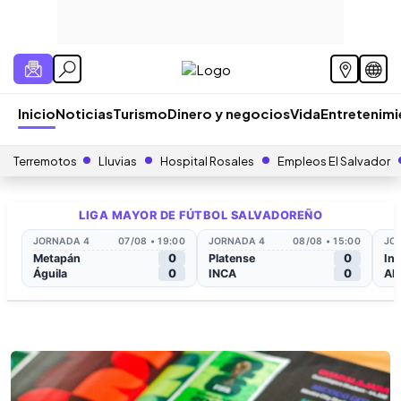
Inicio
Noticias
Turismo
Dinero y negocios
Vida
Entretenim
Terremotos
Lluvias
Hospital Rosales
Empleos El Salvador