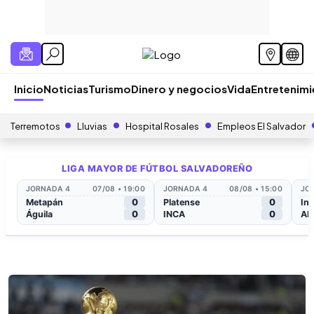
Inicio
Noticias
Turismo
Dinero y negocios
Vida
Entretenim
Terremotos
Lluvias
Hospital Rosales
Empleos El Salvador