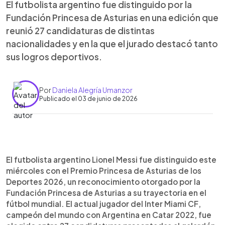
El futbolista argentino fue distinguido por la
Fundación Princesa de Asturias en una edición que
reunió 27 candidaturas de distintas
nacionalidades y en la que el jurado destacó tanto
sus logros deportivos.
Por
Daniela Alegría Umanzor
Publicado el 03 de junio de 2026
Resumen del artículo:
0:00
►
Lionel Messi fue galardonado con el Premio
Escuchar artículo
El futbolista argentino Lionel Messi fue distinguido este
Princesa de Asturias de los Deportes 2026, uno
miércoles con el Premio Princesa de Asturias de los
de los reconocimientos más importantes del
Deportes 2026, un reconocimiento otorgado por la
ámbito deportivo internacional. El jurado destacó
Fundación Princesa de Asturias a su trayectoria en el
la trayectoria del campeón del mundo con
fútbol mundial. El actual jugador del Inter Miami CF,
Argentina, sus récords y títulos en el fútbol
campeón del mundo con Argentina en Catar 2022, fue
profesional, así como su labor solidaria a través