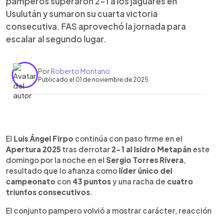
pamperos superaron 2-1 a los jaguares en
Usulután y sumaron su cuarta victoria
consecutiva. FAS aprovechó la jornada para
escalar al segundo lugar.
Por
Roberto Montano
Publicado el 01 de noviembre de 2025
Resumen del artículo:
0:00
►
El Luis Ángel Firpo se consolidó como líder
Escuchar artículo
El
Luis Ángel Firpo
continúa con paso firme en el
absoluto del Apertura 2025 al vencer 2-1 al Isidro
Apertura 2025
tras derrotar
2-1 al Isidro Metapán
este
Metapán en Usulután. Tras un primer tiempo sin
domingo por la noche en el
Sergio Torres Rivera
,
goles, los pamperos reaccionaron en la segunda
resultado que lo afianza como
líder único del
mitad con tantos de Elías Gumero (46’, de penal) y
campeonato
con
43 puntos
y una racha de
cuatro
Nelson Díaz (72’). Metapán descontó en el 90+3’
triunfos consecutivos
.
con gol de Steven Guerra, pero no pudo evitar la
derrota. Con este triunfo, Firpo alcanza 43 puntos
El conjunto pampero volvió a mostrar carácter, reacción