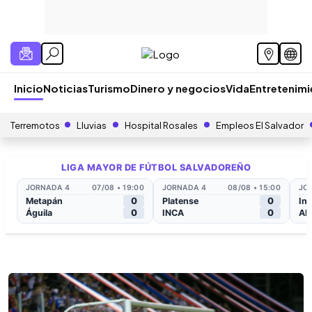
Inicio
Noticias
Turismo
Dinero y negocios
Vida
Entretenim
Terremotos
Lluvias
Hospital Rosales
Empleos El Salvador