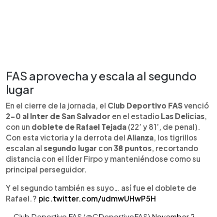
FAS aprovecha y escala al segundo
lugar
En el cierre de la jornada, el
Club Deportivo FAS
venció
2-0 al Inter de San Salvador
en el estadio
Las Delicias
,
con un
doblete de Rafael Tejada
(22’ y 81’, de penal).
Con esta victoria y la derrota del
Alianza
, los tigrillos
escalan al
segundo lugar
con
38 puntos
, recortando
distancia con el líder Firpo y manteniéndose como su
principal perseguidor.
Y el segundo también es suyo… así fue el doblete de
Rafael.?
pic.twitter.com/udmwUHwP5H
— Club Deportivo FAS (@CDeportivoFAS)
November 2,