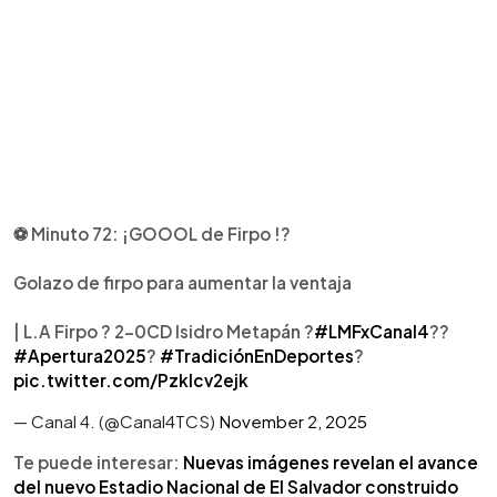
⚽️ Minuto 72: ¡GOOOL de Firpo !?
Golazo de firpo para aumentar la ventaja
| L.A Firpo ? 2-0CD Isidro Metapán ?
#LMFxCanal4
??
#Apertura2025
?
#TradiciónEnDeportes
?
pic.twitter.com/PzkIcv2ejk
— Canal 4. (@Canal4TCS)
November 2, 2025
Te puede interesar:
Nuevas imágenes revelan el avance
del nuevo Estadio Nacional de El Salvador construido