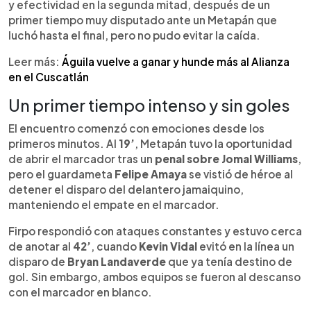
y suma cuatro victorias consecutivas. En otro
y efectividad en la segunda mitad, después de un
resultado destacado, FAS superó 2-0 al Inter de
primer tiempo muy disputado ante un Metapán que
San Salvador con doblete de Rafael Tejada,
luchó hasta el final, pero no pudo evitar la caída.
ubicándose segundo con 38 puntos tras la caída
del Alianza.
Leer más:
Águila vuelve a ganar y hunde más al Alianza
en el Cuscatlán
Un primer tiempo intenso y sin goles
El encuentro comenzó con emociones desde los
primeros minutos. Al
19’
, Metapán tuvo la oportunidad
de abrir el marcador tras un
penal sobre Jomal Williams
,
pero el guardameta
Felipe Amaya
se vistió de héroe al
detener el disparo del delantero jamaiquino,
manteniendo el empate en el marcador.
Firpo respondió con ataques constantes y estuvo cerca
de anotar al
42’
, cuando
Kevin Vidal
evitó en la línea un
disparo de
Bryan Landaverde
que ya tenía destino de
gol. Sin embargo, ambos equipos se fueron al descanso
con el marcador en blanco.