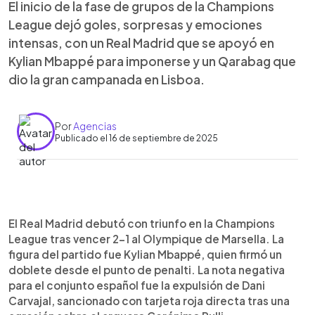
El inicio de la fase de grupos de la Champions
League dejó goles, sorpresas y emociones
intensas, con un Real Madrid que se apoyó en
Kylian Mbappé para imponerse y un Qarabag que
dio la gran campanada en Lisboa.
Por
Agencias
Publicado el 16 de septiembre de 2025
Resumen del artículo:
0:00
►
La Champions League arrancó con seis partidos
Escuchar artículo
El Real Madrid debutó con triunfo en la Champions
llenos de emoción. En Bilbao, el Arsenal superó 0-
League tras vencer 2-1 al Olympique de Marsella. La
2 al Athletic Club con goles de Martinelli y
figura del partido fue Kylian Mbappé, quien firmó un
Trossard. En Eindhoven, el Union Saint-Gilloise
doblete desde el punto de penalti. La nota negativa
sorprendió al PSV con un triunfo 1-3 en su debut
para el conjunto español fue la expulsión de Dani
histórico. Juventus y Borussia Dortmund regalaron
Carvajal, sancionado con tarjeta roja directa tras una
un vibrante 4-4 en Turín. En Madrid, el Real dio