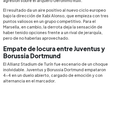
agresión sobre el arquero Gerónimo Rulli.
vuelta el marcador y venció 2-1 al Marsella gracias
a un doblete de Mbappé. La gran campanada fue
El resultado da un aire positivo al nuevo ciclo europeo
del Qarabag, que derrotó 2-3 al Benfica con gol
bajo la dirección de Xabi Alonso, que empieza con tres
decisivo de Camilo Durán. Finalmente, el
puntos valiosos en un grupo competitivo. Para el
Tottenham venció 1-0 al Villarreal en Londres.
Marsella, en cambio, la derrota deja la sensación de
haber tenido opciones frente a un rival de jerarquía,
pero de no haberlas aprovechado.
Empate de locura entre Juventus y
Borussia Dortmund
El Allianz Stadium de Turín fue escenario de un choque
inolvidable. Juventus y Borussia Dortmund empataron
4-4 en un duelo abierto, cargado de emoción y con
alternancia en el marcador.