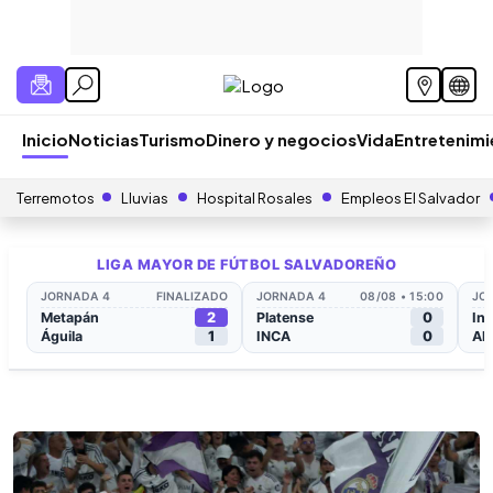
Inicio
Noticias
Turismo
Dinero y negocios
Vida
Entretenim
Terremotos
Lluvias
Hospital Rosales
Empleos El Salvador