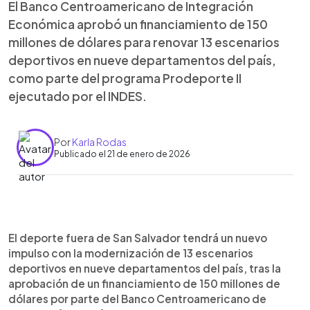
El Banco Centroamericano de Integración
Económica aprobó un financiamiento de 150
millones de dólares para renovar 13 escenarios
deportivos en nueve departamentos del país,
como parte del programa Prodeporte II
ejecutado por el INDES.
Por
Karla Rodas
Publicado el 21 de enero de 2026
Resumen del artículo:
0:00
►
El BCIE aprobó un financiamiento de 150 millones
Escuchar artículo
El deporte fuera de San Salvador tendrá un nuevo
de dólares para modernizar 13 escenarios
impulso con la modernización de 13 escenarios
deportivos en nueve departamentos de El
deportivos en nueve departamentos del país, tras la
Salvador, como parte del programa Prodeporte II,
aprobación de un financiamiento de 150 millones de
ejecutado por el INDES. Las obras se
dólares por parte del Banco Centroamericano de
desarrollarán en La Unión, Santa Ana, La Paz,