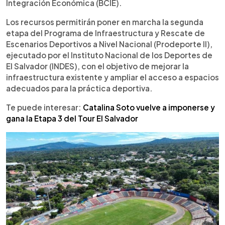
Integración Económica (BCIE).
Usulután, Cabañas, San Vicente, San Miguel,
Chalatenango y Morazán, e incluyen estadios,
Los recursos permitirán poner en marcha la segunda
complejos deportivos y gimnasios. Entre los
etapa del Programa de Infraestructura y Rescate de
recintos más destacados están los estadios Juan
Escenarios Deportivos a Nivel Nacional (Prodeporte II),
Francisco Barraza y Óscar Alberto Quiteño. El
ejecutado por el Instituto Nacional de los Deportes de
programa busca ampliar la cobertura territorial de
El Salvador (INDES), con el objetivo de mejorar la
la infraestructura deportiva y dar continuidad a la
infraestructura existente y ampliar el acceso a espacios
estrategia iniciada con Prodeporte I.
adecuados para la práctica deportiva.
Te puede interesar:
Catalina Soto vuelve a imponerse y
gana la Etapa 3 del Tour El Salvador