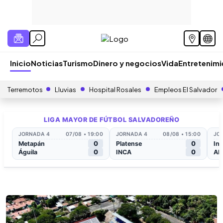
Inicio
Noticias
Turismo
Dinero y negocios
Vida
Entretenim
Terremotos
Lluvias
Hospital Rosales
Empleos El Salvador