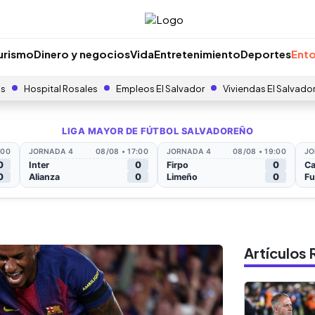
urismo
Dinero y negocios
Vida
Entretenimiento
Deportes
Ento
as
Hospital Rosales
Empleos El Salvador
Viviendas El Salvado
Artículo