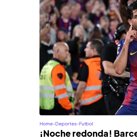
Home
-
Deportes
-
Futbol
¡Noche redonda! Barce