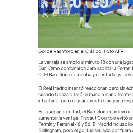
Gol de Rashford en el Clásico. Foto AFP
La ventaja se amplió al minuto 18 con una juga
Dani Olmo combinaron para habilitar a Ferran T
0. El Barcelona dominaba y el estadio ya celeb
El Real Madrid intentó reaccionar, pero sin éxi
cuando Gonzalo falló un mano a mano frente a
intentarlo, pero el guardameta blaugrana res
En la segunda mitad, el Barcelona mantuvo el 
aumentar la ventaja. Thibaut Courtois evitó u
Fermín y Ferran al 48 y 56. El Madrid incluso 
Bellingham, pero el gol fue anulado por fuera