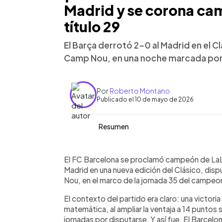
Madrid y se corona ca
título 29
El Barça derrotó 2-0 al Madrid en el 
Camp Nou, en una noche marcada por 
Por
Roberto Montano
Publicado el 10 de mayo de 2026
Resumen
Resumen del artículo:
0:00
Facebook
Twitter
►
El Barcelona se proclamó campeón de 
Escuchar artículo
El FC Barcelona se proclamó campeón de LaL
Madrid en el Clásico disputado en el 
Madrid en una nueva edición del Clásico, di
los blaugranas alcanzan su título núme
Nou, en el marco de la jornada 35 del campeo
merengues. El partido estuvo marcado
El contexto del partido era claro: una victori
Torres en el primer tiempo. El Madrid
matemática, al ampliar la ventaja a 14 puntos
recientes, no logró reaccionar. La vict
jornadas por disputarse. Y así fue. El Barcelo
estadio, consolidando una temporada e