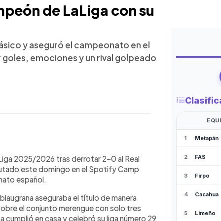
mpeón de LaLiga con su
Clásico y aseguró el campeonato en el
goles, emociones y un rival golpeado
WhatsApp
Copiar link
LaLiga tras vencer 2-0 al Real
iga 2025/2026 tras derrotar 2-0 al Real
Spotify Camp Nou. Con este triunfo,
sputado este domingo en el Spotify Camp
ro 29 y dejan sin opciones a los
nato español.
 por los goles de Rashford y Ferran
a blaugrana aseguraba el título de manera
, afectado por bajas y polémicas
 sobre el conjunto merengue con solo tres
oria desató la celebración en el
na cumplió en casa y celebró su liga número 29
xitosa para el equipo dirigido por