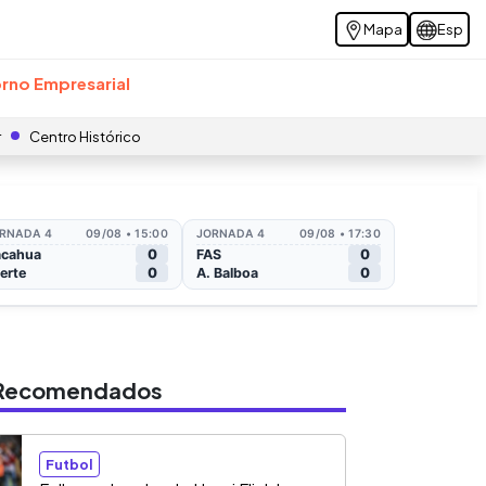
Mapa
Esp
rno Empresarial
r
Centro Histórico
s Recomendados
Futbol