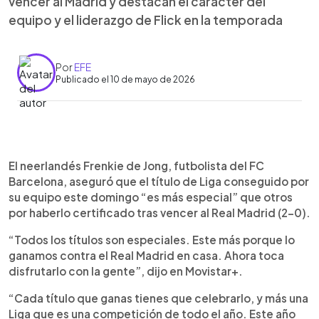
vencer al Madrid y destacan el carácter del
equipo y el liderazgo de Flick en la temporada
Por
EFE
Publicado el 10 de mayo de 2026
Resumen del artículo:
0:00
►
Frenkie de Jong destacó que el título de Liga del
Escuchar artículo
El neerlandés Frenkie de Jong, futbolista del FC
Barcelona es más especial al conseguirse ante el
Barcelona, aseguró que el título de Liga conseguido por
Real Madrid, mientras Raphinha valoró la
su equipo este domingo “es más especial” que otros
capacidad del equipo para superar momentos
por haberlo certificado tras vencer al Real Madrid (2-0).
difíciles durante la temporada. Ambos jugadores
coincidieron en la importancia del logro y el
“Todos los títulos son especiales. Este más porque lo
trabajo colectivo que los llevó a ser los mejores
ganamos contra el Real Madrid en casa. Ahora toca
del torneo. También dedicaron palabras de
disfrutarlo con la gente”, dijo en Movistar+.
reconocimiento al técnico Hansi Flick, quien dirigió
“Cada título que ganas tienes que celebrarlo, y más una
el Clásico pese a la muerte de su padre. El Barça
Liga que es una competición de todo el año. Este año
celebra una Liga que refuerza su proyecto y ya