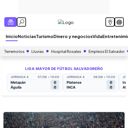
Inicio
Noticias
Turismo
Dinero y negocios
Vida
Entretenim
Terremotos
Lluvias
Hospital Rosales
Empleos El Salvador