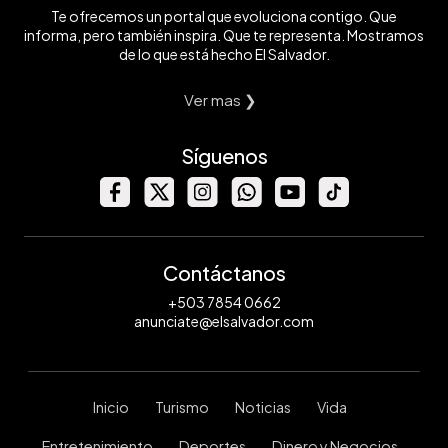
Te ofrecemos un portal que evoluciona contigo. Que
informa, pero también inspira. Que te representa. Mostramos
de lo que está hecho El Salvador.
Ver mas ❯
Síguenos
Contáctanos
+503 7854 0662
anunciate@elsalvador.com
Inicio
Turismo
Noticias
Vida
Entretenimiento
Deportes
Dinero y Negocios