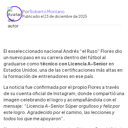
Por
Roberto Montano
Publicado el 23 de diciembre de 2025
Resumen del artículo:
0:00
►
Andrés “el Ruso” Flores se graduó como técnico
Escuchar artículo
El exseleccionado nacional Andrés “el Ruso” Flores dio
Clase A-Senior en Estados Unidos, una de las
un nuevo paso en su carrera dentro del fútbol al
certificaciones más altas para entrenadores en
graduarse como
técnico con Licencia A-Senior
en
ese país. El exjugador de la Selección de El
Estados Unidos, una de las certificaciones más altas en
Salvador confirmó el logro a través de sus redes
la formación de entrenadores en ese país.
sociales, destacando el esfuerzo y el apoyo
recibido en su proceso de formación. Flores,
La noticia fue confirmada por el propio Flores a través
quien desarrolló gran parte de su carrera como
de su cuenta oficial de Instagram, donde compartió una
futbolista en Estados Unidos y fue un referente
imagen celebrando el logro y acompañándola con el
de la Selecta, actualmente trabaja en la estructura
mensaje:
“Licencia A-Senior Súper orgulloso y feliz por
de los Portland Timbers. Su logro se suma al
este logro. Agradecido por el camino, las lecciones y
camino de otros exseleccionados salvadoreños
todos los que me apoyaron”
.
que hoy se desempeñan en el fútbol