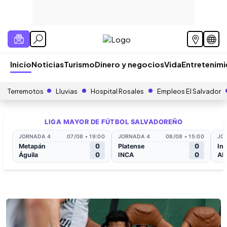
Inicio
Noticias
Turismo
Dinero y negocios
Vida
Entretenim
Terremotos
Lluvias
Hospital Rosales
Empleos El Salvador