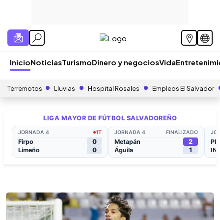
Inicio
Noticias
Turismo
Dinero y negocios
Vida
Entretenim
Terremotos
Lluvias
Hospital Rosales
Empleos El Salvador