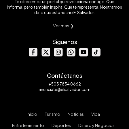
Te ofrecemos un portal que evoluciona contigo. Que
informa, pero también inspira. Que te representa. Mostramos
de lo que está hecho El Salvador.
Ver mas ❯
Síguenos
Contáctanos
+503 7854 0662
anunciate@elsalvador.com
Inicio
Turismo
Noticias
Vida
Entretenimiento
Deportes
Dinero y Negocios