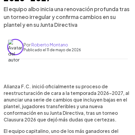
El equipo albo inicia una renovación profunda tras
un torneo irregular y confirma cambios en su
plantel y en su Junta Directiva
Por
Roberto Montano
Publicado el 11 de mayo de 2026
Resumen del artículo:
0:00
►
Alianza F.C. anunció bajas, jugadores transferibles
Escuchar artículo
Alianza F.C. inició oficialmente su proceso de
y cambios en su Junta Directiva como parte de su
reestructuración de cara a la temporada 2026-2027, al
planificación para la temporada 2026-2027. Tras
anunciar una serie de cambios que incluyen bajas en el
un Clausura 2026 irregular, el club busca renovar su
plantel, jugadores transferibles y una nueva
estructura deportiva y administrativa. Entre las
conformación en su Junta Directiva, tras un torneo
salidas destacan varios nombres del primer
Clausura 2026 que dejó más dudas que certezas.
equipo, mientras otros han sido colocados como
transferibles. Además, se confirmó una nueva
El equipo capitalino, uno de los más ganadores del