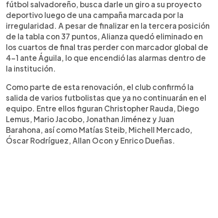
directiva encabezada por Gonzalo Sibrián. La
fútbol salvadoreño, busca darle un giro a su proyecto
institución aseguró que trabaja en la construcción
deportivo luego de una campaña marcada por la
de un plantel competitivo para volver a pelear por
irregularidad. A pesar de finalizar en la tercera posición
títulos en el fútbol salvadoreño.
de la tabla con 37 puntos, Alianza quedó eliminado en
los cuartos de final tras perder con marcador global de
4-1 ante Águila, lo que encendió las alarmas dentro de
la institución.
Como parte de esta renovación, el club confirmó la
salida de varios futbolistas que ya no continuarán en el
equipo. Entre ellos figuran Christopher Rauda, Diego
Lemus, Mario Jacobo, Jonathan Jiménez y Juan
Barahona, así como Matías Steib, Michell Mercado,
Óscar Rodríguez, Allan Ocon y Enrico Dueñas.