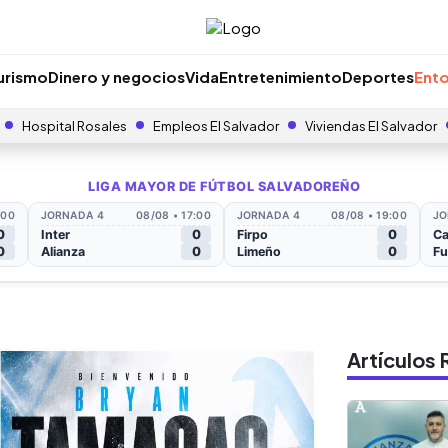
urismo
Dinero y negocios
Vida
Entretenimiento
Deportes
Ento
Hospital Rosales
Empleos El Salvador
Viviendas El Salvador
Artículo