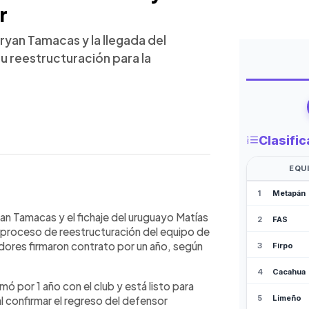
r
ryan Tamacas y la llegada del
u reestructuración para la
WhatsApp
Copiar link
an Tamacas y la incorporación del
yan Tamacas y el fichaje del uruguayo Matías
s para la temporada 2026-2027.
 proceso de reestructuración del equipo de
r un año. Tamacas vuelve tras su
ores firmaron contrato por un año, según
con la selección salvadoreña, mientras
onal y tras jugar en el fútbol
mó por 1 año con el club y está listo para
 de un proceso de reestructuración
l confirmar el regreso del defensor
rector deportivo Juan Alfonsín, cambios