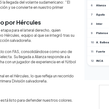
ó la llegada del volante sudamericano: “El
ntel. El equipo busca fortalecer su
ución y se convierte en nuestro primer
nado en el Clausura 2026.
so por Hércules
etapa para el lateral derecho, quien
 Hércules, equipo al que se integró tras su
ección salvadoreña.
iclo con FAS, consolidándose como uno de
Selecta. Su llegada a Alianza responde a la
ha con un jugador de experiencia en el fútbol
al en el Hércules, lo que refleja un recorrido
Primera División salvadoreña.
 y está listo para defender nuestros colores.