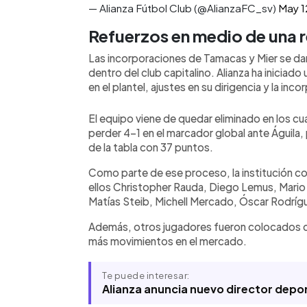
— Alianza Fútbol Club (@AlianzaFC_sv)
May 1
Refuerzos en medio de una 
Las incorporaciones de Tamacas y Mier se d
dentro del club capitalino. Alianza ha iniciad
en el plantel, ajustes en su dirigencia y la in
El equipo viene de quedar eliminado en los cu
perder 4-1 en el marcador global ante Águila, 
de la tabla con 37 puntos.
Como parte de ese proceso, la institución conf
ellos Christopher Rauda, Diego Lemus, Mario
Matías Steib, Michell Mercado, Óscar Rodrígu
Además, otros jugadores fueron colocados com
más movimientos en el mercado.
Te puede interesar:
Alianza anuncia nuevo director depor