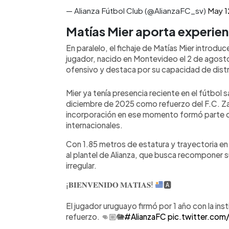
— Alianza Fútbol Club (@AlianzaFC_sv)
May 1
Matías Mier aporta experien
En paralelo, el fichaje de Matías Mier introduc
jugador, nacido en Montevideo el 2 de agos
ofensivo y destaca por su capacidad de distrib
Mier ya tenía presencia reciente en el fútbol
diciembre de 2025 como refuerzo del F.C. Za
incorporación en ese momento formó parte d
internacionales.
Con 1.85 metros de estatura y trayectoria en 
al plantel de Alianza, que busca recomponer s
irregular.
¡𝐁𝐈𝐄𝐍𝐕𝐄𝐍𝐈𝐃𝐎 𝐌𝐀𝐓𝐈𝐀𝐒!
🅰️
El jugador uruguayo firmó por 1 año con la ins
refuerzo. 👊🏼🐘
#AlianzaFC
pic.twitter.com