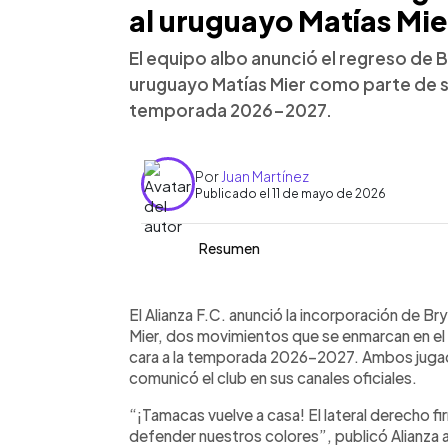
al uruguayo Matías Mie
El equipo albo anunció el regreso de B
uruguayo Matías Mier como parte de s
temporada 2026-2027.
Por
Juan Martínez
Publicado el 11 de mayo de 2026
Resumen
Resumen del artículo:
0:00
Facebook
Twitter
►
Alianza F.C. anunció el regreso de Bry
Escuchar artículo
El Alianza F.C. anunció la incorporación de Br
uruguayo Matías Mier como refuerzo
Mier, dos movimientos que se enmarcan en el
Ambos jugadores firmaron contrato po
cara a la temporada 2026-2027. Ambos jugad
paso por Hércules y su participación 
comunicó el club en sus canales oficiales.
que Mier llega con experiencia internaci
“¡Tamacas vuelve a casa! El lateral derecho fir
nacional. Estos fichajes forman parte
defender nuestros colores”, publicó Alianza a
del club, que incluye la llegada del di