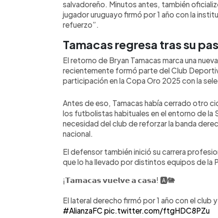
salvadoreño. Minutos antes, también oficializ
en la directiva y movimientos en el pla
jugador uruguayo firmó por 1 año con la instit
proyecto deportivo tras quedar elimi
refuerzo”.
Tamacas regresa tras su pa
El retorno de Bryan Tamacas marca una nueva 
recientemente formó parte del Club Deportivo
participación en la Copa Oro 2025 con la sel
Antes de eso, Tamacas había cerrado otro c
los futbolistas habituales en el entorno de la 
necesidad del club de reforzar la banda derec
nacional.
El defensor también inició su carrera profesion
que lo ha llevado por distintos equipos de la 
¡𝗧𝗮𝗺𝗮𝗰𝗮𝘀 𝘃𝘂𝗲𝗹𝘃𝗲 𝗮 𝗰𝗮𝘀𝗮! 🅰️🐘
El lateral derecho firmó por 1 año con el club
#AlianzaFC
pic.twitter.com/ftgHDC8PZu