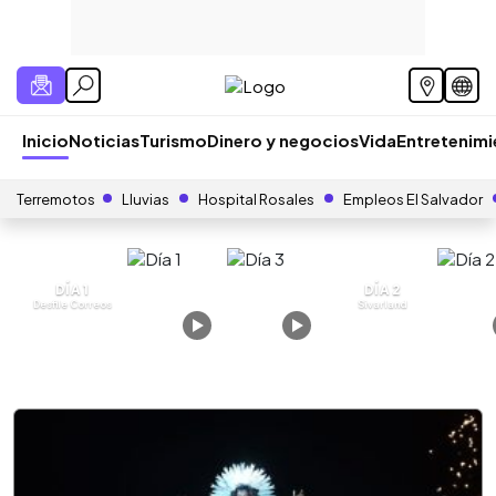
Inicio
Noticias
Turismo
Dinero y negocios
Vida
Entretenim
Terremotos
Lluvias
Hospital Rosales
Empleos El Salvador
DÍA 1
DÍA 2
Desfile Correos
Sivarland