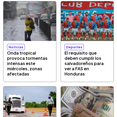
Noticias
Deportes
Onda tropical
El requisito que
provoca tormentas
deben cumplir los
intensas este
salvadoreños para
miércoles, zonas
ver a FAS en
afectadas
Honduras