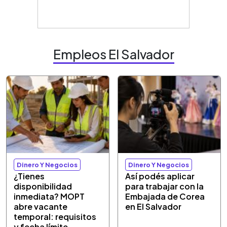
Empleos El Salvador
Dinero Y Negocios
Dinero Y Negocios
¿Tienes
Así podés aplicar
disponibilidad
para trabajar con la
inmediata? MOPT
Embajada de Corea
abre vacante
en El Salvador
temporal: requisitos
y fecha límite