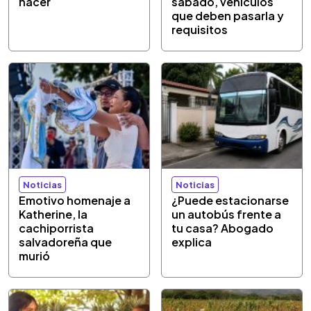
hacer
sábado, vehículos
que deben pasarla y
requisitos
Noticias
Noticias
Emotivo homenaje a
¿Puede estacionarse
Katherine, la
un autobús frente a
cachiporrista
tu casa? Abogado
salvadoreña que
explica
murió