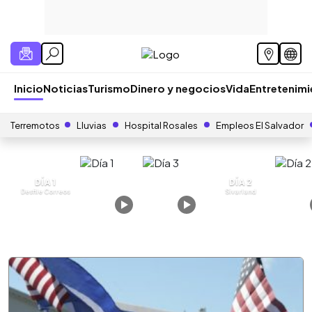
Inicio
Noticias
Turismo
Dinero y negocios
Vida
Entretenim
Terremotos
Lluvias
Hospital Rosales
Empleos El Salvador
DÍA 1
DÍA 2
Desfile Correos
Sivarland