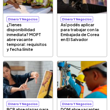
Dinero Y Negocios
Dinero Y Negocios
¿Tienes
Así podés aplicar
disponibilidad
para trabajar con la
inmediata? MOPT
Embajada de Corea
abre vacante
en El Salvador
temporal: requisitos
y fecha límite
Dinero Y Negocios
Dinero Y Negocios
BCR abre plazas para
DOM abre vacantes