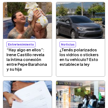
Entretenimiento
Noticias
“Hay algo en ellos”:
¿Tenés polarizados
Irene Castillo revela
los vidrios o stickers
la íntima conexión
en tu vehículo? Esto
entre Pepe Barahona
establece la ley
y su hija