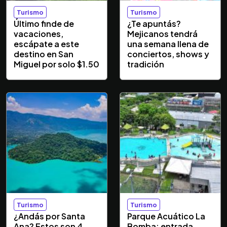
Turismo
Turismo
Último finde de
¿Te apuntás?
vacaciones,
Mejicanos tendrá
escápate a este
una semana llena de
destino en San
conciertos, shows y
Miguel por solo $1.50
tradición
Turismo
Turismo
¿Andás por Santa
Parque Acuático La
Ana? Estos son 4
Bomba: entrada