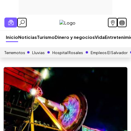
Inicio
Noticias
Turismo
Dinero y negocios
Vida
Entretenim
Terremotos
Lluvias
Hospital Rosales
Empleos El Salvador