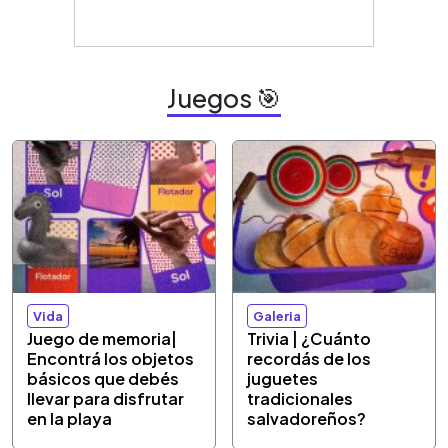
Juegos 🎯
Vida
Galeria
Juego de memoria|
Trivia | ¿Cuánto
Encontrá los objetos
recordás de los
básicos que debés
juguetes
llevar para disfrutar
tradicionales
en la playa
salvadoreños?