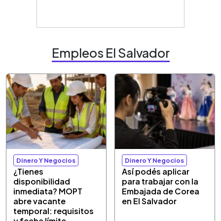
Empleos El Salvador
Dinero Y Negocios
Dinero Y Negocios
¿Tienes
Así podés aplicar
disponibilidad
para trabajar con la
inmediata? MOPT
Embajada de Corea
abre vacante
en El Salvador
temporal: requisitos
y fecha límite