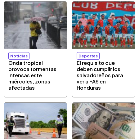
Noticias
Deportes
Onda tropical
El requisito que
provoca tormentas
deben cumplir los
intensas este
salvadoreños para
miércoles, zonas
ver a FAS en
afectadas
Honduras