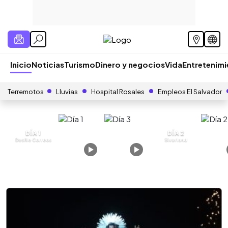
Inicio
Noticias
Turismo
Dinero y negocios
Vida
Entretenim
Terremotos
Lluvias
Hospital Rosales
Empleos El Salvador
DÍA 1
DÍA 2
Desfile Correos
Sivarland