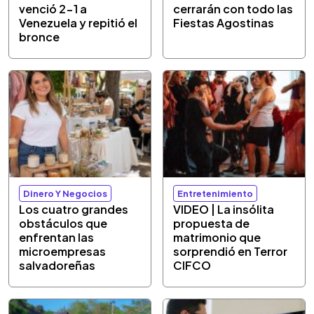
venció 2-1 a
cerrarán con todo las
Venezuela y repitió el
Fiestas Agostinas
bronce
Dinero Y Negocios
Entretenimiento
Los cuatro grandes
VIDEO | La insólita
obstáculos que
propuesta de
enfrentan las
matrimonio que
microempresas
sorprendió en Terror
salvadoreñas
CIFCO