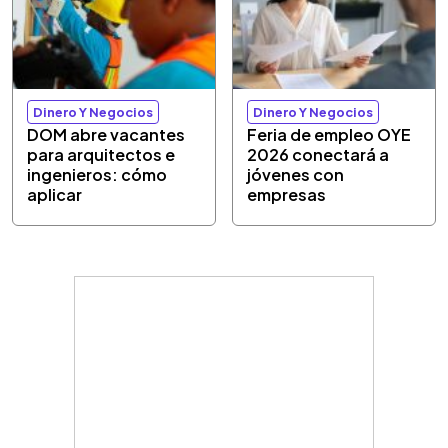
Dinero Y Negocios
Dinero Y Negocios
DOM abre vacantes
Feria de empleo OYE
para arquitectos e
2026 conectará a
ingenieros: cómo
jóvenes con
aplicar
empresas