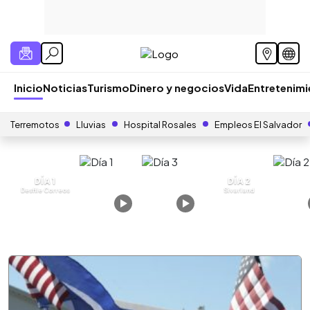
Inicio
Noticias
Turismo
Dinero y negocios
Vida
Entretenim
Terremotos
Lluvias
Hospital Rosales
Empleos El Salvador
DÍA 1
DÍA 2
Desfile Correos
Sivarland