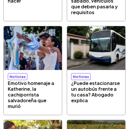
hacer
sábado, vehículos
que deben pasarla y
requisitos
Noticias
Noticias
Emotivo homenaje a
¿Puede estacionarse
Katherine, la
un autobús frente a
cachiporrista
tu casa? Abogado
salvadoreña que
explica
murió