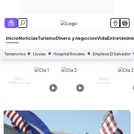
Inicio
Noticias
Turismo
Dinero y negocios
Vida
Entretenim
Terremotos
Lluvias
Hospital Rosales
Empleos El Salvador
DÍA 1
DÍA 2
Desfile Correos
Sivarland